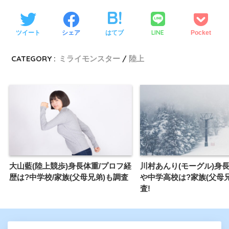
LINE
ツイート
シェア
はてブ
Pocket
CATEGORY :
ミライモンスター
陸上
大山藍(陸上競歩)身長体重/プロフ経
川村あんり(モーグル)身長
歴は?中学校/家族(父母兄弟)も調査
や中学高校は?家族(父母
査!