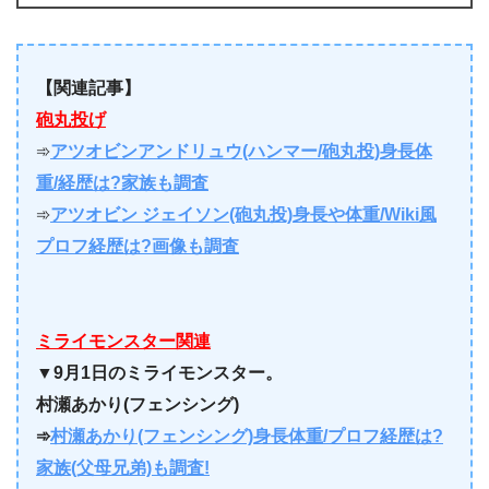
【関連記事】
砲丸投げ
➾
アツオビンアンドリュウ(ハンマー/砲丸投)身長体
重/経歴は?家族も調査
➾
アツオビン ジェイソン(砲丸投)身長や体重/Wiki風
プロフ経歴は?画像も調査
ミライモンスター関連
▼
9月1日のミライモンスター。
村瀬あかり(フェンシング)
➾
村瀬あかり(フェンシング)身長体重/プロフ経歴は?
家族(父母兄弟)も調査!