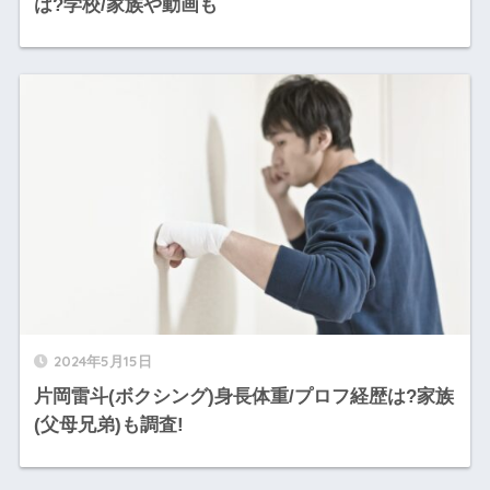
は?学校/家族や動画も
2024年5月15日
片岡雷斗(ボクシング)身長体重/プロフ経歴は?家族
(父母兄弟)も調査!