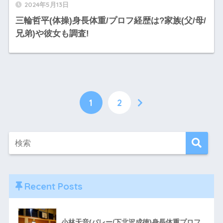
2024年5月13日
三輪哲平(体操)身長体重/プロフ経歴は?家族(父/母/
兄弟)や彼女も調査!
1
2
Recent Posts
小林天音(バレー/下北沢成徳)身長体重プロフ