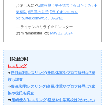
お楽しみに🌱
#関根勤
#平子祐希
#石田たくみ
#小
栗有以
#日髙のり子
#ライオンちゃん
pic.twitter.com/wSqJjDAwaE
— ライオンのミライ☆モンスター
(@miraimonster_cx)
May 22, 2024
【関連記事】
レスリング
➾
勝目結羽(レスリング)身長/体重やプロフ経歴は?家
族も調査
➾
藤波朱理(レスリング)身長/体重やプロフ経歴は?家
族や彼氏も調査
⇒
須崎優衣(レスリング)経歴や中学高校は?かわいい