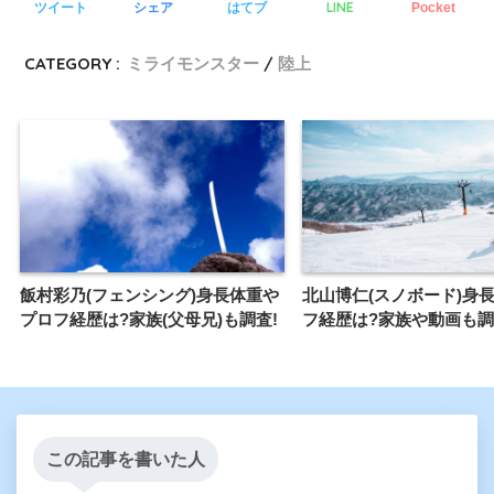
LINE
ツイート
シェア
はてブ
Pocket
CATEGORY :
ミライモンスター
陸上
飯村彩乃(フェンシング)身長体重や
北山博仁(スノボード)身長
プロフ経歴は?家族(父母兄)も調査!
フ経歴は?家族や動画も調
この記事を書いた人