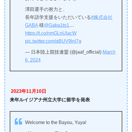
澤田選手の努力と、
長年語学支援をいただいている
#株式会社
GABA
様
@Gaba1to1
…
https://t.co/nmGLnUlacW
pic.twitter.com/qBUV9lnI7g
— 日本陸上競技連盟 (@jaaf_official)
March
6, 2024
2023年11月10日
来年ルイジアナ州立大学に留学を発表
Welcome to the Bayou, Yuya!