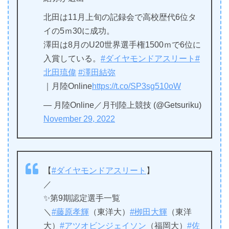
北田は11月上旬の記録会で高校歴代6位タ
イの5ｍ30に成功。
澤田は8月のU20世界選手権1500ｍで6位に
入賞している。
#ダイヤモンドアスリート
#
北田琉偉
#澤田結弥
｜月陸Online
https://t.co/SP3sg510oW
— 月陸Online／月刊陸上競技 (@Getsuriku)
November 29, 2022
【
#ダイヤモンドアスリート
】
／
✨第9期認定選手一覧
＼
#藤原孝輝
（東洋大）
#栁田大輝
（東洋
大）
#アツオビンジェイソン
（福岡大）
#佐