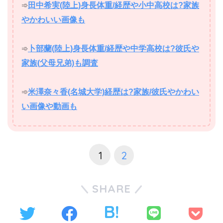
➾
田中希実(陸上)身長体重/経歴や小中高校は?家族
やかわいい画像も
➾
卜部蘭(陸上)身長体重/経歴や中学高校は?彼氏や
家族(父母兄弟)も調査
➾
米澤奈々香(名城大学)経歴は?家族/彼氏やかわい
い画像や動画も
1
2
SHARE