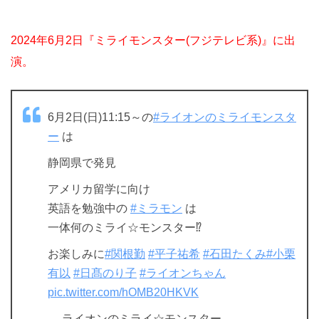
2024年6月2日『ミライモンスター(フジテレビ系)』に出
演。
6月2日(日)11:15～の
#ライオンのミライモンスタ
ー
は
静岡県で発見
アメリカ留学に向け
英語を勉強中の
#ミラモン
は
一体何のミライ☆モンスター⁉️
お楽しみに
#関根勤
#平子祐希
#石田たくみ
#小栗
有以
#日髙のり子
#ライオンちゃん
pic.twitter.com/hOMB20HKVK
— ライオンのミライ☆モンスター