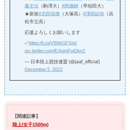
藤圭汰
（駒澤大）
#西徹朗
（早稲田大）
★新規
#北田琉偉
（大塚高）
#澤田結弥
（浜
松市立高）
応援よろしくお願いします
✅
https://t.co/VBMrGFSiid
pic.twitter.com/EAgmFwDkn2
— 日本陸上競技連盟 (@jaaf_official)
December 5, 2022
【関連記事】
陸上(女子1500m)