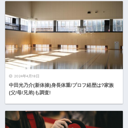
2024年4月18日
中田光乃介(新体操)身長体重/プロフ経歴は?家族
(父/母/兄弟)も調査!