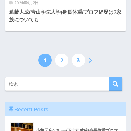
2024年4月2日
遠藤大成(青山学院大学)身長体重/プロフ経歴は?家
族についても
1
2
3
Recent Posts
小林天音(バレー/下北沢成徳)身長体重プロフ