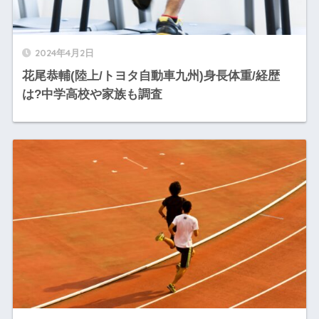
2024年4月2日
花尾恭輔(陸上/トヨタ自動車九州)身長体重/経歴
は?中学高校や家族も調査