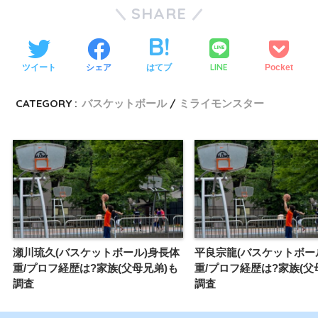
SHARE
LINE
ツイート
シェア
はてブ
Pocket
CATEGORY :
バスケットボール
ミライモンスター
瀬川琉久(バスケットボール)身長体
平良宗龍(バスケットボー
重/プロフ経歴は?家族(父母兄弟)も
重/プロフ経歴は?家族(父
調査
調査