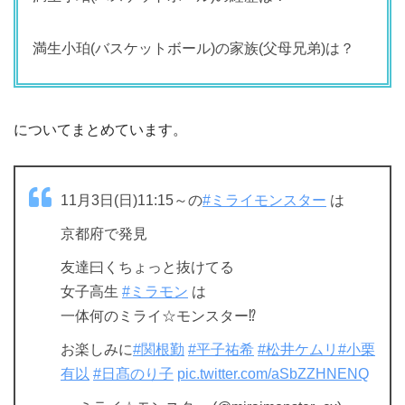
満生小珀(バスケットボール)の家族(父母兄弟)は？
についてまとめています。
11月3日(日)11:15～の
#ミライモンスター
は
京都府で発見
友達曰くちょっと抜けてる
女子高生
#ミラモン
は
一体何のミライ☆モンスター⁉️
お楽しみに
#関根勤
#平子祐希
#松井ケムリ
#小栗
有以
#日髙のり子
pic.twitter.com/aSbZZHNENQ