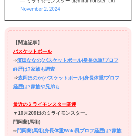
— ミライ☆モンスター (@miraimonster_cx)
November 2, 2024
【関連記事】
バスケットボール
➾
濱田ななの(バスケットボール)身長体重/プロフ
経歴は?家族も調査
⇒
森岡ほのか(バスケットボール)身長体重/プロフ
経歴は?家族や兄弟も
最近の
ミライモンスター関連
▼10月209日のミライモンスター。
門岡蘭(馬術)
➾
門岡蘭(馬術)身長体重/Wiki風プロフ経歴は?家族