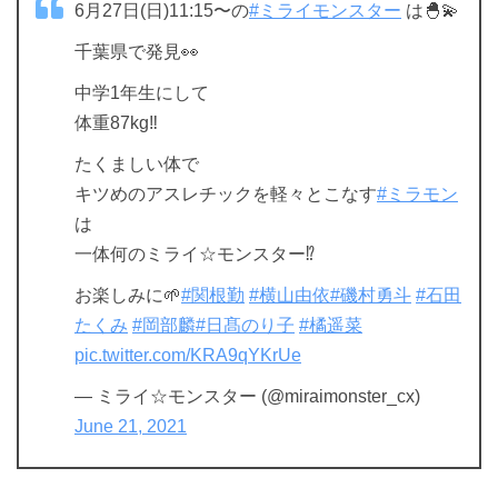
6月27日(日)11:15〜の
#ミライモンスター
は🐣💫
千葉県で発見👀
中学1年生にして
体重87kg‼️
たくましい体で
キツめのアスレチックを軽々とこなす
#ミラモン
は
一体何のミライ☆モンスター⁉️
お楽しみに🌱
#関根勤
#横山由依
#磯村勇斗
#石田
たくみ
#岡部麟
#日髙のり子
#橘遥菜
pic.twitter.com/KRA9qYKrUe
— ミライ☆モンスター (@miraimonster_cx)
June 21, 2021