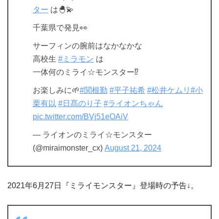
ター
は🐣💫
千葉県で発見👀
サーフィンの腕前はなかなかな
高校生
#ミラモン
は
一体何のミライ☆モンスター⁉️
お楽しみに🌱
#関根勤
#平子祐希
#松井ケムリ
#小
栗有以
#日髙のり子
#ライオンちゃん
pic.twitter.com/BVj51eOAiV
— ライオンのミライ☆モンスター
(@miraimonster_cx)
August 21, 2024
2021年6月27日『ミライモンスター』登場時の予告↓。