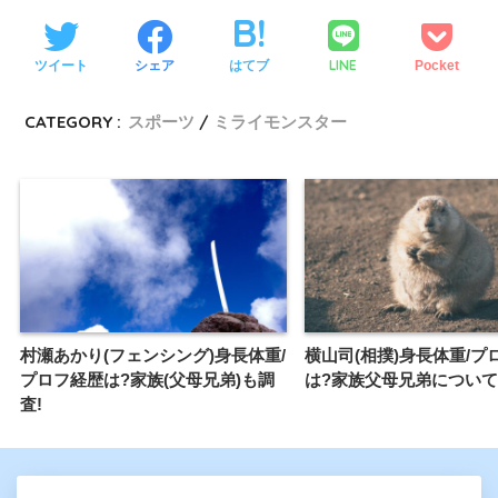
LINE
ツイート
シェア
はてブ
Pocket
CATEGORY :
スポーツ
ミライモンスター
村瀬あかり(フェンシング)身長体重/
横山司(相撲)身長体重/プ
プロフ経歴は?家族(父母兄弟)も調
は?家族父母兄弟について
査!