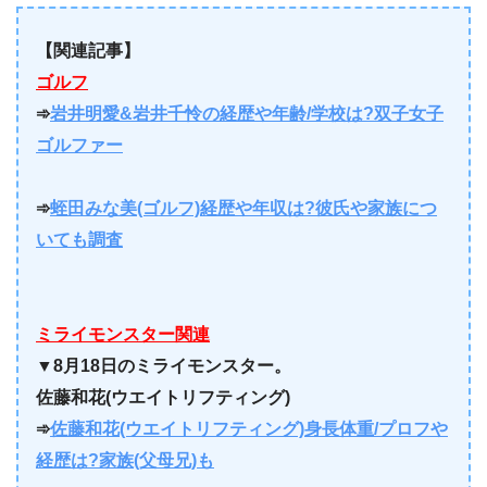
【関連記事】
ゴルフ
➾
岩井明愛&岩井千怜の経歴や年齢/学校は?双子女子
ゴルファー
➾
蛭田みな美(ゴルフ)経歴や年収は?彼氏や家族につ
いても調査
ミライモンスター関連
▼
8月18日のミライモンスター。
佐藤和花(ウエイトリフティング)
➾
佐藤和花(ウエイトリフティング)身長体重/プロフや
経歴は?家族(父母兄)も