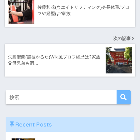
佐藤和花(ウエイトリフティング)身長体重/プロ
フや経歴は?家族…
次の記事
矢島聖蘭(競技かるた)Wiki風プロフ経歴は?家族
父母兄弟も調…
Recent Posts