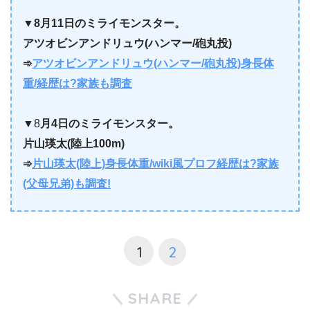
▼
8月11日のミライモンスター。
アツオビンアンドリュウ(ハンマー/砲丸投)
➾
アツオビンアンドリュウ(ハンマー/砲丸投)身長体
重/経歴は?家族も調査
▼8
月4日のミライモンスター。
片山瑛太(陸上100m)
➾
片山瑛太(陸上)身長体重/wiki風プロフ経歴は?家族
(父母兄弟)も調査!
1
2
SHARE