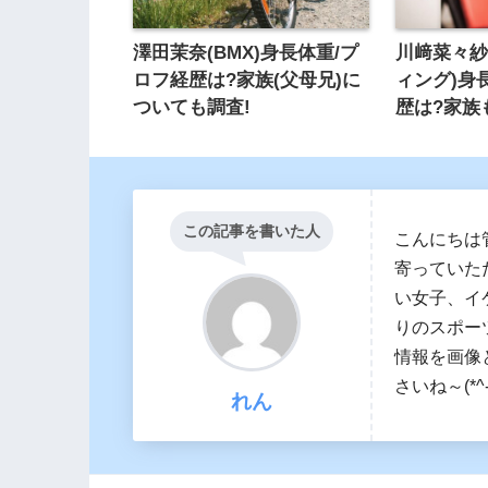
澤田茉奈(BMX)身長体重/プ
川﨑菜々紗
ロフ経歴は?家族(父母兄)に
ィング)身
ついても調査!
歴は?家族
この記事を書いた人
こんにちは
寄っていた
い女子、イ
りのスポー
情報を画像
さいね～(*^-
れん