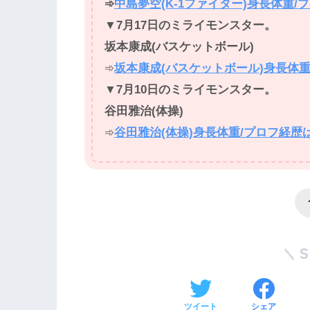
➾
中島夢空(K-1ファイター)身長体重
▼
7月17日のミライモンスター。
坂本康成(バスケットボール)
➾
坂本康成(バスケットボール)身長体重
▼
7月10日のミライモンスター。
谷田雅治(体操)
➾
谷田雅治(体操)身長体重/プロフ経歴
ツイート
シェア