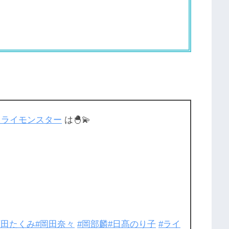
ミライモンスター
は🐣💫
石田たくみ
#岡田奈々
#岡部麟
#日髙のり子
#ライ