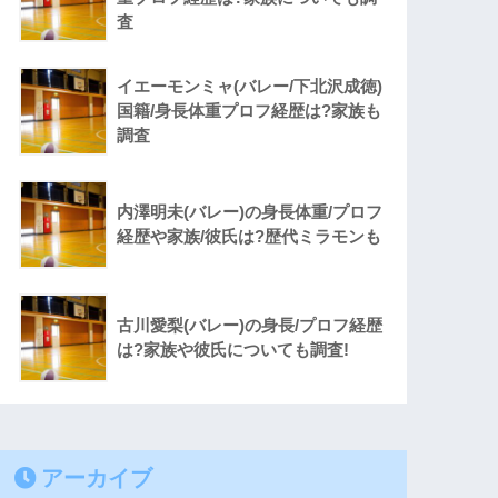
査
イエーモンミャ(バレー/下北沢成徳)
国籍/身長体重プロフ経歴は?家族も
調査
内澤明未(バレー)の身長体重/プロフ
経歴や家族/彼氏は?歴代ミラモンも
古川愛梨(バレー)の身長/プロフ経歴
は?家族や彼氏についても調査!
アーカイブ