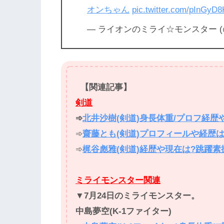
オンちゃん
pic.twitter.com/pInGyD
— ライオンのミライ☆モンスター (@mir
【関連記事】
剣道
➾
北井沙樹(剣道)身長体重/プロフ経歴
➾
齋藤とも(剣道)プロフィールや経歴
➾
梶谷彪雅(剣道)経歴や現在は?跳躍素
ミライモンスター関連
▼
7月24日のミライモンスター。
中島夢空(K-1ファイター)