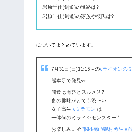
岩原千佳(剣道)の進路は?
岩原千佳(剣道)の家族や彼氏は?
についてまとめています。
7月31日(日)11:15～の
#ライオンの
熊本県で発見👀
間食は海苔とスルメ🦑❓
食の趣味がとても渋〜い
女子高生
#ミラモン
は
一体何のミライ☆モンスター⁉️
お楽しみに🌱
#関根勤
#磯村勇斗
#