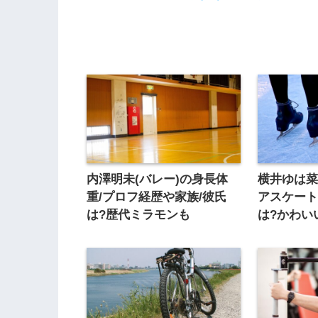
内澤明未(バレー)の身長体
横井ゆは菜
重/プロフ経歴や家族/彼氏
アスケート
は?歴代ミラモンも
は?かわい