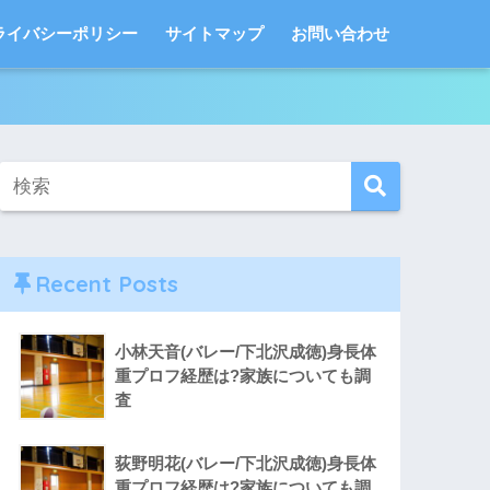
ライバシーポリシー
サイトマップ
お問い合わせ
Recent Posts
小林天音(バレー/下北沢成徳)身長体
重プロフ経歴は?家族についても調
査
荻野明花(バレー/下北沢成徳)身長体
重プロフ経歴は?家族についても調