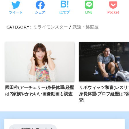
LINE
ツイート
シェア
はてブ
Pocket
CATEGORY :
ミライモンスター
武道・格闘技
園田稚(アーチェリー)身長体重/経歴
リボウィッツ和青(レスリン
は?家族やかわいい画像動画も調査
身長体重/プロフ経歴は?
査!