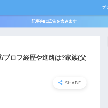
プ
記事内に広告を含みます
重/プロフ経歴や進路は?家族(父