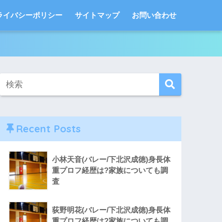
ライバシーポリシー
サイトマップ
お問い合わせ
Recent Posts
小林天音(バレー/下北沢成徳)身長体
重プロフ経歴は?家族についても調
査
荻野明花(バレー/下北沢成徳)身長体
重プロフ経歴は?家族についても調