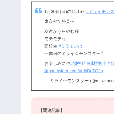
1月30日(日)の11:15～
#ミライモン
東京都で発見👀
友達がうらやむ程
モテモテな
高校生
#ミラモンは
一体何のミライ☆モンスター⁉️
お楽しみに🌱
#関根勤
#磯村勇斗
#
菜
pic.twitter.com/atdhDoTG2b
— ミライ☆モンスター (@miraimonst
【関連記事】