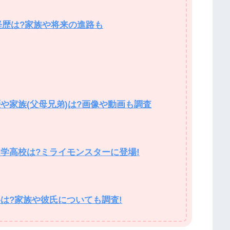
経歴は?家族や将来の進路も
や家族(父母兄弟)は?画像や動画も調査
中学高校は?ミライモンスターに登場!
路は?家族や彼氏についても調査!