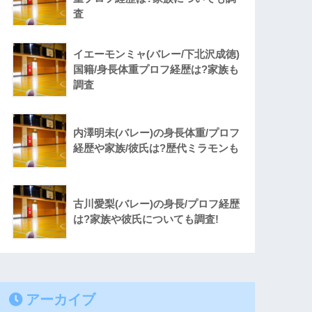
査
イエーモンミャ(バレー/下北沢成徳)
国籍/身長体重プロフ経歴は?家族も
調査
内澤明未(バレー)の身長体重/プロフ
経歴や家族/彼氏は?歴代ミラモンも
古川愛梨(バレー)の身長/プロフ経歴
は?家族や彼氏についても調査!
アーカイブ