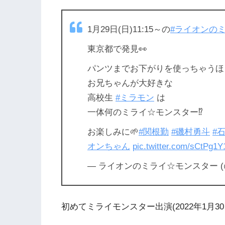
1月29日(日)11:15～の
#ライオンの
東京都で発見👀
パンツまでお下がりを使っちゃうほ
お兄ちゃんが大好きな
高校生
#ミラモン
は
一体何のミライ☆モンスター⁉️
お楽しみに🌱
#関根勤
#磯村勇斗
#
オンちゃん
pic.twitter.com/sCtPg1Y
— ライオンのミライ☆モンスター (@mir
初めてミライモンスター出演(2022年1月30