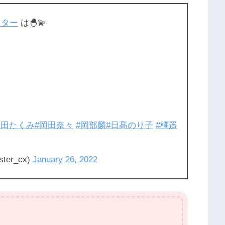
スター
は🐣💫
石田たくみ
#岡田奈々
#岡部麟
#日髙のり子
#橘遥
er_cx)
January 26, 2022