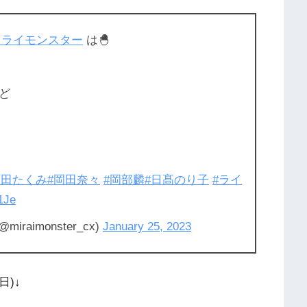
ミライモンスター
は🐣
ど
石田たくみ
#岡田奈々
#岡部麟
#日髙のり子
#ライ
1Je
aimonster_cx)
January 25, 2023
日)↓