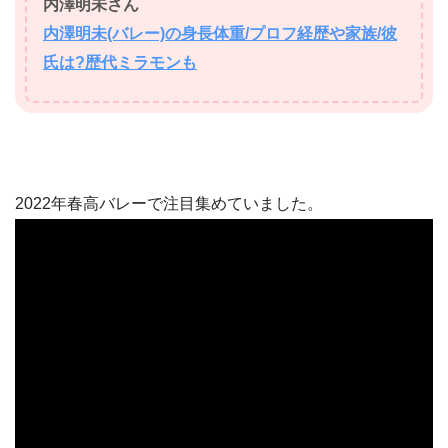
内澤明未さん
内澤明未(バレー)の身長体重/プロフ経歴や家族/彼
氏は?歴代ミラモンも
2022年春高バレーで注目集めていました。