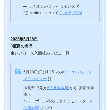
— ライオンのミライ☆モンスター
(@miraimonster_cx)
June 9, 2024
2
023年5月28日
9度目の出演
東レアローズ入団後のデビュー戦!
5月28日(日)11:15～の
#ライオンのミラ
イモンスター
は
滋賀県で発見
#下北沢成徳
から 強豪実業
団へ
バレーボール界のミライ☆モンスター
#
古川愛梨
さんの