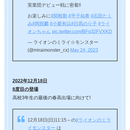
実業団デビュー戦に密着‼️
お楽しみに
#関根勤
#平子祐希
#石田たく
み
#岡部麟
#小栗有以
#日髙のり子
#ライ
オンちゃん
pic.twitter.com/BFo32FVXKD
— ライオンのミライ☆モンスター
(@miraimonster_cx)
May 24, 2023
2022年12月18日
8度目の登場
高校3年生の最後の春高出場に向けて!
12月18日(日)11:15～の
#ライオンのミラ
イモンスター
は