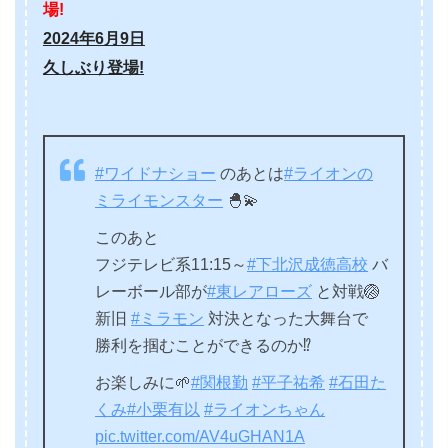
場!
2024年6月9日
久しぶり登場!
#ワイドナショー
のあとは
#ライオンの
ミライモンスター
🐣💫
このあと
フジテレビ系11:15～
#下北沢成徳高校
バ
レーボール部が
#東レアローズ
と対戦🏐
新旧
#ミラモン
対決となった大舞台で
勝利を掴むことができるのか⁉️
お楽しみに🌱
#関根勤
#平子祐希
#石田た
くみ
#小栗有以
#ライオンちゃん
pic.twitter.com/AV4uGHAN1A