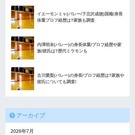
イエーモンミャ(バレー/下北沢成徳)国籍/身長
体重プロフ経歴は?家族も調査
内澤明未(バレー)の身長体重/プロフ経歴や家
族/彼氏は?歴代ミラモンも
古川愛梨(バレー)の身長/プロフ経歴は?家族や
彼氏についても調査!
アーカイブ
2026年7月