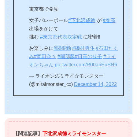
東京都で発見
女子バレーボール
#下北沢成徳
が
#春高
出場をかけて
挑む
#東京都代表決定戦
に密着‼️
お楽しみに
#関根勤
#磯村勇斗
#石田たく
み
#岡田奈々
#岡部麟
#日髙のり子
#ライ
オンちゃん
pic.twitter.com/R00anEuSN6
— ライオンのミライ☆モンスター
(@miraimonster_cx)
December 14, 2022
【関連記事】
下北沢成徳ミライモンスター