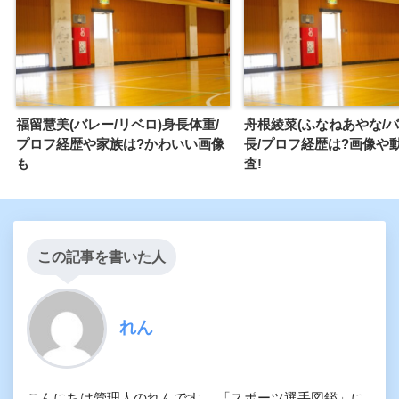
福留慧美(バレー/リベロ)身長体重/
舟根綾菜(ふなねあやな/バ
プロフ経歴や家族は?かわいい画像
長/プロフ経歴は?画像や
も
査!
この記事を書いた人
れん
こんにちは管理人のれんです。 「スポーツ選手図鑑」に