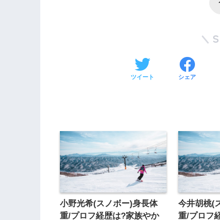
ツイート
シェア
小野光希(スノボー)身長体
今井胡桃(
重/プロフ経歴は?家族やか
重/プロフ