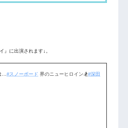
イ』に出演されます↓。
は…
#スノーボード
界のニューヒロイン🏂
#深田