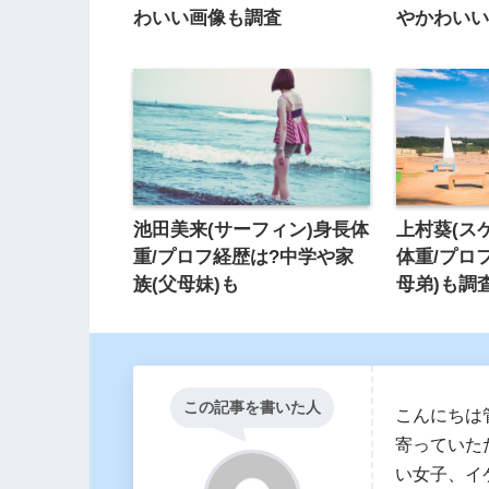
わいい画像も調査
やかわい
池田美来(サーフィン)身長体
上村葵(ス
重/プロフ経歴は?中学や家
体重/プロ
族(父母妹)も
母弟)も調査
この記事を書いた人
こんにちは
寄っていた
い女子、イ