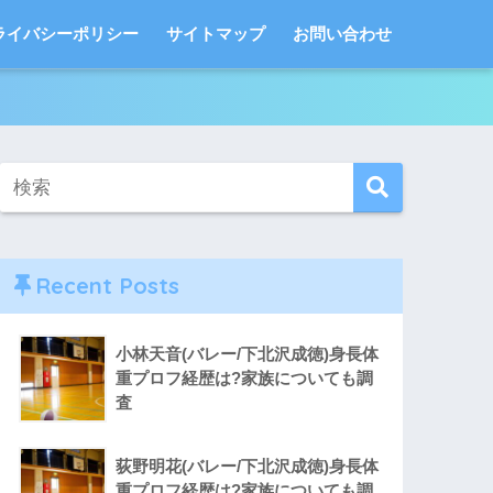
ライバシーポリシー
サイトマップ
お問い合わせ
Recent Posts
小林天音(バレー/下北沢成徳)身長体
重プロフ経歴は?家族についても調
査
荻野明花(バレー/下北沢成徳)身長体
重プロフ経歴は?家族についても調