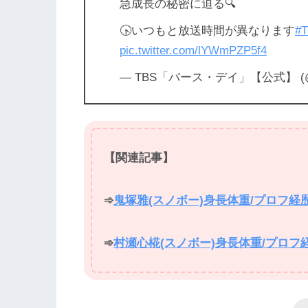
急成長の秘密に迫る🔍
🕟いつもと放送時間が異なります
#
pic.twitter.com/lYWmPZP5f4
— TBS「バース・デイ」【公式】 (@tbs
【関連記事】
➾
鬼塚雅(スノボー)身長体重/プロフ
➾
村瀬心椛(スノボー)身長体重/プロ