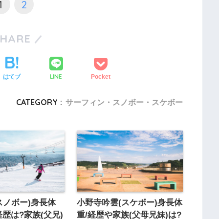
1
2
SHARE
LINE
はてブ
Pocket
CATEGORY :
サーフィン・スノボー・スケボー
スノボー)身長体
小野寺吟雲(スケボー)身長体
経歴は?家族(父兄)
重/経歴や家族(父母兄妹)は?