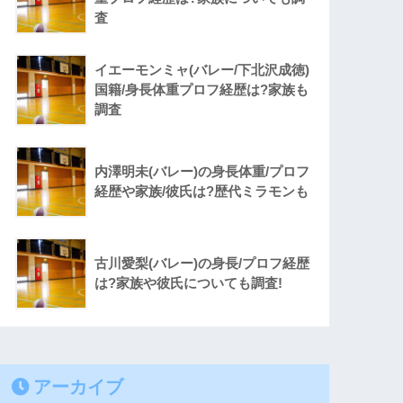
査
イエーモンミャ(バレー/下北沢成徳)
国籍/身長体重プロフ経歴は?家族も
調査
内澤明未(バレー)の身長体重/プロフ
経歴や家族/彼氏は?歴代ミラモンも
古川愛梨(バレー)の身長/プロフ経歴
は?家族や彼氏についても調査!
アーカイブ