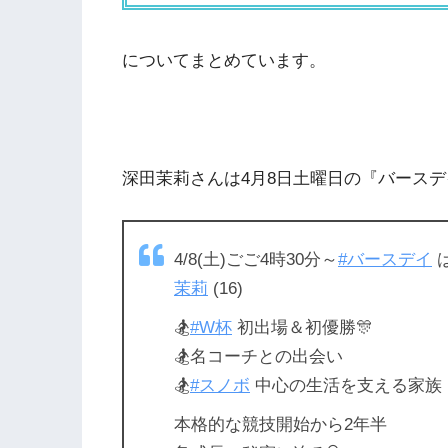
についてまとめています。
深田茉莉さんは4月8日土曜日の『バースデ
4/8(土)ごご4時30分～
#バースデイ
茉莉
(16)
🏂
#W杯
初出場＆初優勝🎊
🏂名コーチとの出会い
🏂
#スノボ
中心の生活を支える家族
本格的な競技開始から2年半