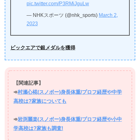
pic.twitter.com/P3RMiJguLw
— NHKスポーツ (@nhk_sports)
March 2,
2023
ビックエアで銀メダルを獲得
【関連記事】
➾
村瀬心椛(スノボー)身長体重/プロフ経歴や中学
高校は?家族についても
➾
岩渕麗楽(スノボー)身長体重/プロフ経歴や小中
学高校は?家族も調査!