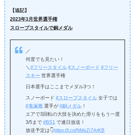
【追記】
2023年3月世界選手権
スロープスタイルで銅メダル
／
何度でも見たい！
＼
#フリースタイル
#スノーボード
#フリー
スキー
世界選手権
日本選手はここまでメダル3つ！
スノーボード
#スロープスタイル
女子では
#鬼塚雅
選手が
#銅メダル
！
エアで3回転の大技を決めた滑りをもう一度
3/5まで
#BS1
で連日放送！
放送予定は👇
https://t.co/NMxZi7ArKB