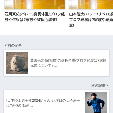
石川真佑(バレー)身長体重/プロフ経
山本智大(バレー/リベロ)
歴や年収は?家族や彼氏も調査!
プロフ経歴は?家族や結
査!
前の記事
豊田倫之亮(相撲)の身長体重/プロフ経歴は?家族
兄弟についても…
次の記事
[日本陸上選手権2024]かわいい注目の女子選手
は?画像や動画…