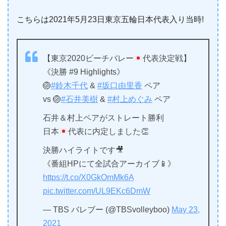
こちらは2021年5月23日東京五輪日本代表入り当時!
【東京2020ビーチバレー
代表決定戦】
《決勝 #9 Highlights》
🏐
#鈴木千代
&
#坂口由里香
ペア
vs 🏐
#石井美樹
&
#村上めぐみ
ペア
石井＆村上ペアがストレート勝利
日本
代表に内定しました
👏
決勝ハイライトです🎥
《番組HPにて全試合アーカイブ📱》
https://t.co/X0GkOmMk6A
pic.twitter.com/UL9EKc6DmW
— TBS バレブー (@TBSvolleyboo)
May 23,
2021