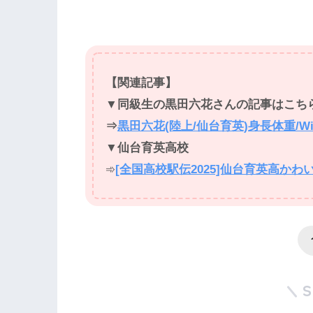
【関連記事】
▼同級生の黒田六花さんの記事はこち
⇒
黒田六花(陸上/仙台育英)身長体重/
▼仙台育英高校
➾
[全国高校駅伝2025]仙台育英高か