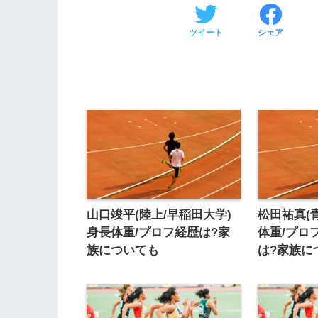
ツイート
シェア
山口竣平(陸上/早稲田大学)
松田祐真(
身長体重/プロフ経歴は?家
体重/プロ
族についても
は?家族に