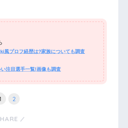
ら
Wiki風プロフ経歴は?家族についても調査
わいい注目選手一覧!画像も調査
1
2
SHARE