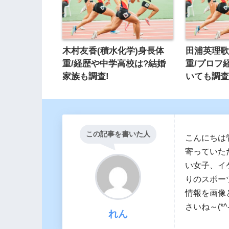
木村友香(積水化学)身長体
田浦英理歌
重/経歴や中学高校は?結婚
重/プロフ
家族も調査!
いても調査
この記事を書いた人
こんにちは
寄っていた
い女子、イ
りのスポー
情報を画像
さいね～(*^-
れん