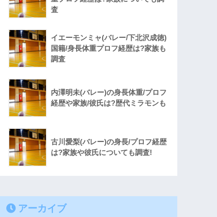
査
イエーモンミャ(バレー/下北沢成徳)
国籍/身長体重プロフ経歴は?家族も
調査
内澤明未(バレー)の身長体重/プロフ
経歴や家族/彼氏は?歴代ミラモンも
古川愛梨(バレー)の身長/プロフ経歴
は?家族や彼氏についても調査!
アーカイブ