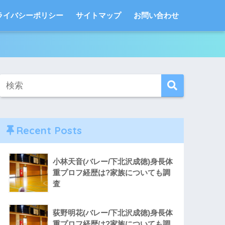
ライバシーポリシー
サイトマップ
お問い合わせ
Recent Posts
小林天音(バレー/下北沢成徳)身長体
重プロフ経歴は?家族についても調
査
荻野明花(バレー/下北沢成徳)身長体
重プロフ経歴は?家族についても調