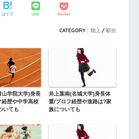
LINE
はてブ
Pocket
CATEGORY :
陸上
駅伝
青山学院大学)身長
井上葉南(名城大学)身長体
フ経歴や中学高校
重/プロフ経歴や進路は?家
ついても
族についても