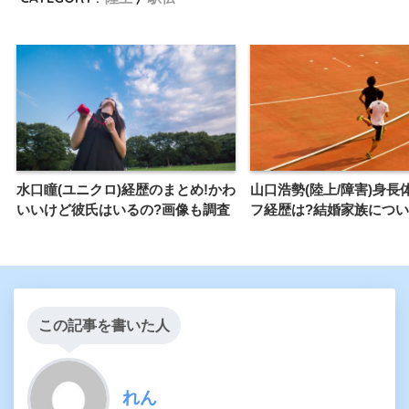
水口瞳(ユニクロ)経歴のまとめ!かわ
山口浩勢(陸上/障害)身長
いいけど彼氏はいるの?画像も調査
フ経歴は?結婚家族につ
この記事を書いた人
れん