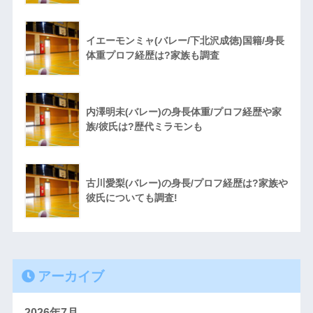
イエーモンミャ(バレー/下北沢成徳)国籍/身長
体重プロフ経歴は?家族も調査
内澤明未(バレー)の身長体重/プロフ経歴や家
族/彼氏は?歴代ミラモンも
古川愛梨(バレー)の身長/プロフ経歴は?家族や
彼氏についても調査!
アーカイブ
2026年7月