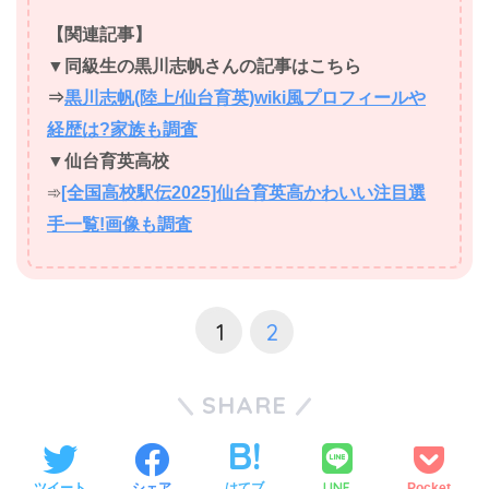
【関連記事】
▼同級生の黒川志帆さんの記事はこちら
⇒
黒川志帆(陸上/仙台育英)wiki風プロフィールや
経歴は?家族も調査
▼仙台育英高校
➾
[全国高校駅伝2025]仙台育英高かわいい注目選
手一覧!画像も調査
1
2
SHARE
LINE
ツイート
シェア
はてブ
Pocket