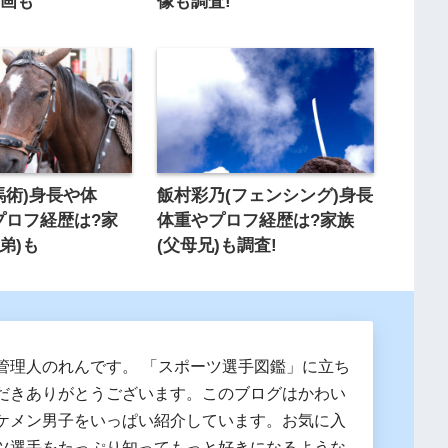
動画も
像も調査!
馬術)身長や体
飯村彩乃(フェンシング)身長
風プロフ経歴は?家
体重やプロフ経歴は?家族
兄弟)も
(父母兄)も調査!
管理人のれんです。 「スポーツ選手図鑑」に立ち
だきありがとうございます。このブログはかわい
ケメン男子をいっぱい紹介しています。お気に入
ツ選手をたっぷり知ってもっと好きになるような