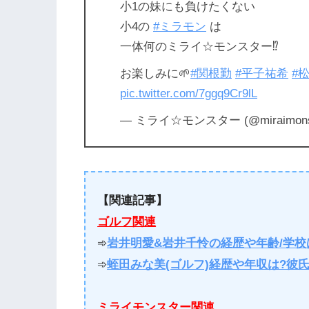
小1の妹にも負けたくない
小4の
#ミラモン
は
一体何のミライ☆モンスター⁉️
お楽しみに🌱
#関根勤
#平子祐希
#
pic.twitter.com/7ggq9Cr9lL
— ミライ☆モンスター (@miraimonst
【関連記事】
ゴルフ関連
➾
岩井明愛&岩井千怜の経歴や年齢/学校
➾
蛭田みな美(ゴルフ)経歴や年収は?彼
ミライモンスター関連