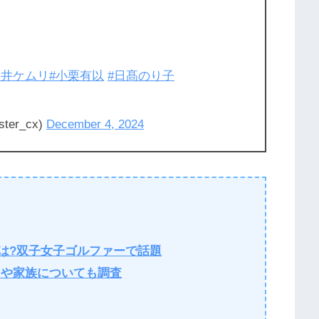
松井ケムリ
#小栗有以
#日髙のり子
er_cx)
December 4, 2024
は?双子女子ゴルファーで話題
氏や家族についても調査