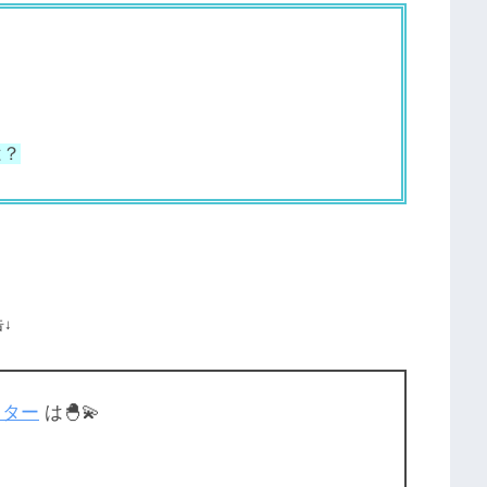
は？
告↓
スター
は🐣💫