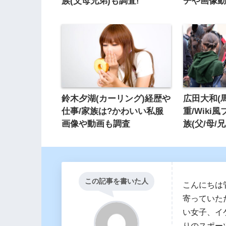
族(父母兄弟)も調査!
チや画像
鈴木夕湖(カーリング)経歴や
広田大和(
仕事/家族は?かわいい私服
重/Wiki
画像や動画も調査
族(父/母/
この記事を書いた人
こんにちは
寄っていた
い女子、イ
りのスポー