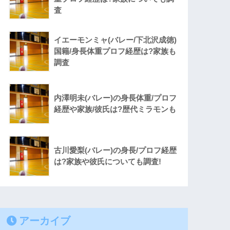
査
イエーモンミャ(バレー/下北沢成徳)
国籍/身長体重プロフ経歴は?家族も
調査
内澤明未(バレー)の身長体重/プロフ
経歴や家族/彼氏は?歴代ミラモンも
古川愛梨(バレー)の身長/プロフ経歴
は?家族や彼氏についても調査!
アーカイブ