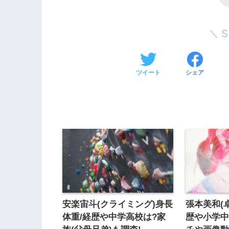
ツイート
シェア
安楽宙斗(クライミング)身長
張本美和(
体重/経歴や中学高校は?家
歴や小学中