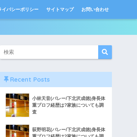
ライバシーポリシー
サイトマップ
お問い合わせ
Recent Posts
小林天音(バレー/下北沢成徳)身長体
重プロフ経歴は?家族についても調
査
荻野明花(バレー/下北沢成徳)身長体
重プロフ経歴は?家族についても調