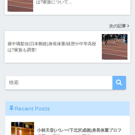
は?家族について…
次の記事
廣中璃梨佳(日本郵政)身長体重/経歴や中学高校
は?家族も調査!
Recent Posts
小林天音(バレー/下北沢成徳)身長体重プロフ