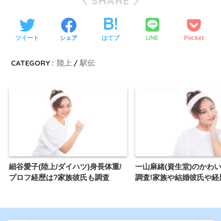
SHARE
LINE
ツイート
シェア
はてブ
Pocket
CATEGORY :
陸上
駅伝
細谷愛子(陸上/ダイハツ)身長体重/
一山麻緒(資生堂)のかわ
プロフ経歴は?家族彼氏も調査
調査!家族や結婚彼氏や経