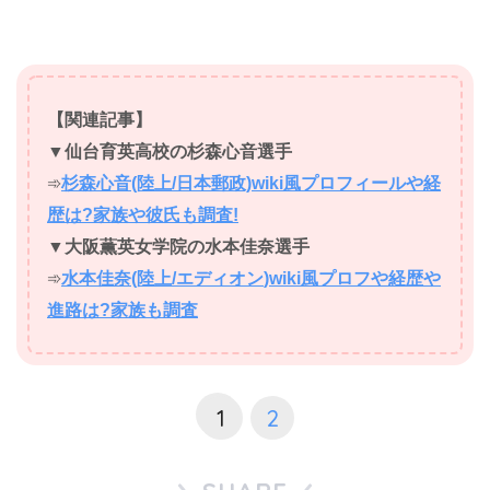
【関連記事】
▼
仙台育英高校の杉森心音選手
➾
杉森心音(陸上/日本郵政)wiki風プロフィールや経
歴は?家族や彼氏も調査!
▼
大阪薫英女学院の水本佳奈選手
➾
水本佳奈(陸上/エディオン
)wiki風プロフや経歴や
進路は?家族も調査
1
2