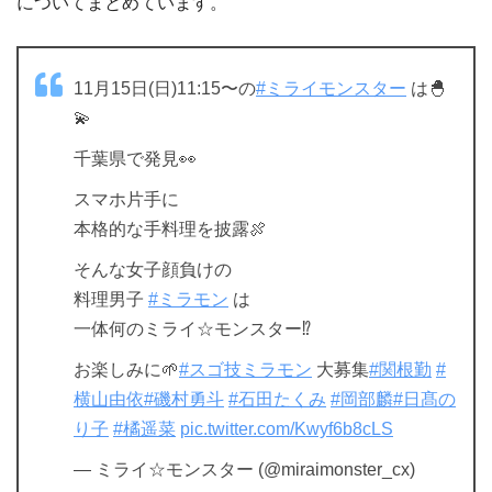
についてまとめています。
11月15日(日)11:15〜の
#ミライモンスター
は🐣
💫
千葉県で発見👀
スマホ片手に
本格的な手料理を披露🍖
そんな女子顔負けの
料理男子
#ミラモン
は
一体何のミライ☆モンスター⁉️
お楽しみに🌱
#スゴ技ミラモン
大募集
#関根勤
#
横山由依
#磯村勇斗
#石田たくみ
#岡部麟
#日髙の
り子
#橘遥菜
pic.twitter.com/Kwyf6b8cLS
— ミライ☆モンスター (@miraimonster_cx)