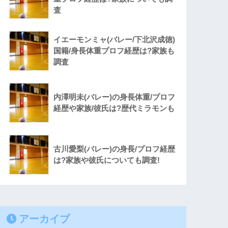
査
イエーモンミャ(バレー/下北沢成徳)
国籍/身長体重プロフ経歴は?家族も
調査
内澤明未(バレー)の身長体重/プロフ
経歴や家族/彼氏は?歴代ミラモンも
古川愛梨(バレー)の身長/プロフ経歴
は?家族や彼氏についても調査!
アーカイブ