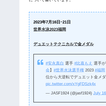
2023年7月16日ｰ21日
世界水泳2023福岡
デュエットテクニカルで金メダル
#安永真白
選手
#比嘉もえ
選手
会
】
#世界水泳選手権
2023
#福岡
位から大逆転でデュエット金メ
pic.twitter.com/xYgFDSzk4x
— JASF1924 (@jasf1924)
July 16