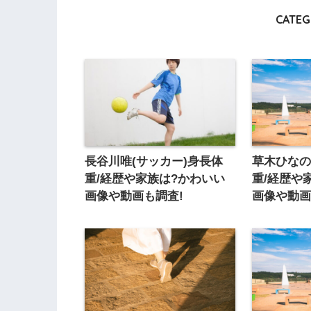
CATEG
長谷川唯(サッカー)身長体
草木ひなの
重/経歴や家族は?かわいい
重/経歴や
画像や動画も調査!
画像や動