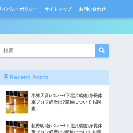
ライバシーポリシー
サイトマップ
お問い合わせ
Recent Posts
小林天音(バレー/下北沢成徳)身長体
重プロフ経歴は?家族についても調
査
荻野明花(バレー/下北沢成徳)身長体
重プロフ経歴は?家族についても調