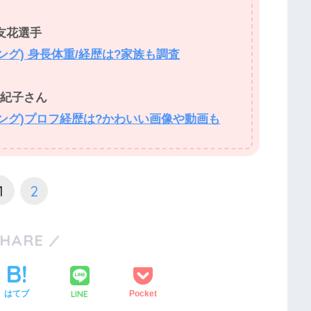
友花選手
グ) 身長体重/経歴は?家族も調査
友紀子さん
ング)プロフ経歴は?かわいい画像や動画も
1
2
SHARE
LINE
はてブ
Pocket