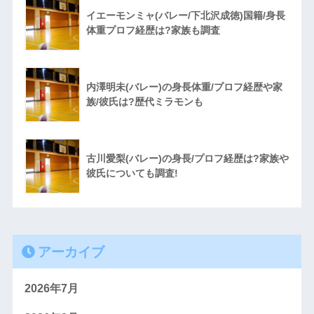
イエーモンミャ(バレー/下北沢成徳)国籍/身長
体重プロフ経歴は?家族も調査
内澤明未(バレー)の身長体重/プロフ経歴や家
族/彼氏は?歴代ミラモンも
古川愛梨(バレー)の身長/プロフ経歴は?家族や
彼氏についても調査!
アーカイブ
2026年7月