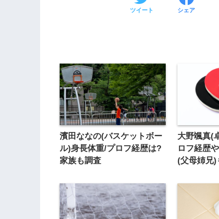
ツイート
シェア
濱田ななの(バスケットボー
大野颯真(
ル)身長体重/プロフ経歴は?
ロフ経歴や
家族も調査
(父母姉兄)