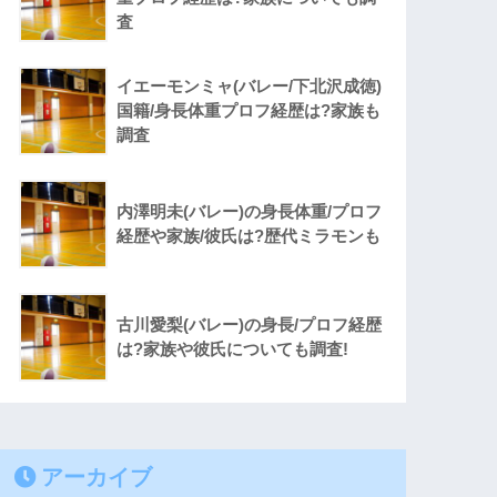
査
イエーモンミャ(バレー/下北沢成徳)
国籍/身長体重プロフ経歴は?家族も
調査
内澤明未(バレー)の身長体重/プロフ
経歴や家族/彼氏は?歴代ミラモンも
古川愛梨(バレー)の身長/プロフ経歴
は?家族や彼氏についても調査!
アーカイブ