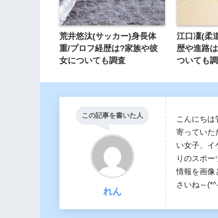
荒井悠汰(サッカー)身長体
江口凜(柔
重/プロフ経歴は?家族や彼
歴や進路は
女についても調査
ついても
この記事を書いた人
こんにちは
寄っていた
い女子、イ
りのスポー
情報を画像
さいね～(*^-
れん