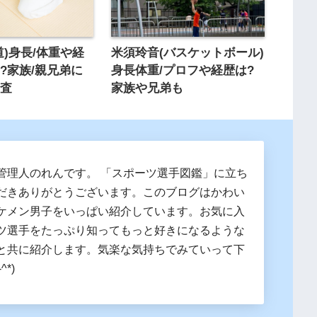
道)身長/体重や経
米須玲音(バスケットボール)
?家族/親兄弟に
身長体重/プロフや経歴は?
調査
家族や兄弟も
管理人のれんです。 「スポーツ選手図鑑」に立ち
だきありがとうございます。このブログはかわい
ケメン男子をいっぱい紹介しています。お気に入
ツ選手をたっぷり知ってもっと好きになるような
と共に紹介します。気楽な気持ちでみていって下
^*)