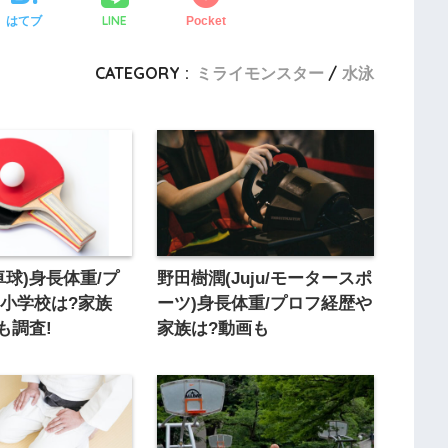
LINE
はてブ
Pocket
CATEGORY :
ミライモンスター
水泳
卓球)身長体重/プ
野田樹潤(Juju/モータースポ
小学校は?家族
ーツ)身長体重/プロフ経歴や
も調査!
家族は?動画も