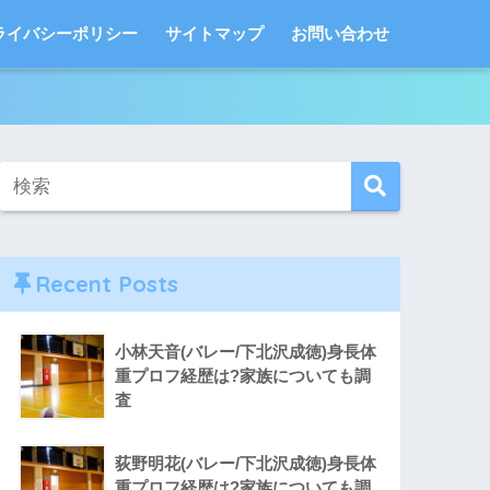
ライバシーポリシー
サイトマップ
お問い合わせ
Recent Posts
小林天音(バレー/下北沢成徳)身長体
重プロフ経歴は?家族についても調
査
荻野明花(バレー/下北沢成徳)身長体
重プロフ経歴は?家族についても調