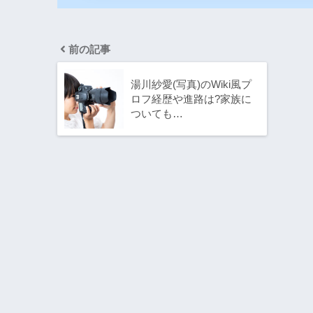
前の記事
湯川紗愛(写真)のWiki風プ
ロフ経歴や進路は?家族に
ついても…