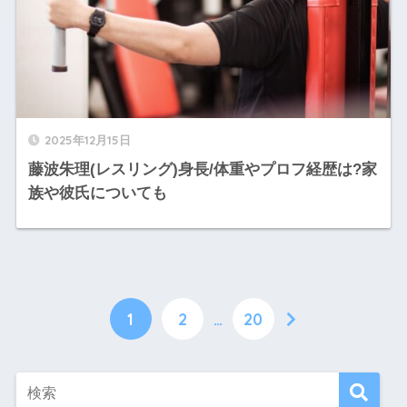
2025年12月15日
藤波朱理(レスリング)身長/体重やプロフ経歴は?家
族や彼氏についても
1
2
…
20