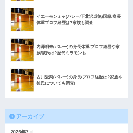
イエーモンミャ(バレー/下北沢成徳)国籍/身長
体重プロフ経歴は?家族も調査
内澤明未(バレー)の身長体重/プロフ経歴や家
族/彼氏は?歴代ミラモンも
古川愛梨(バレー)の身長/プロフ経歴は?家族や
彼氏についても調査!
アーカイブ
2026年7月