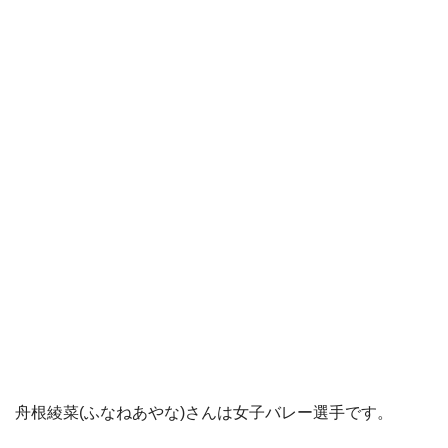
舟根綾菜(ふなねあやな)さんは女子バレー選手です。