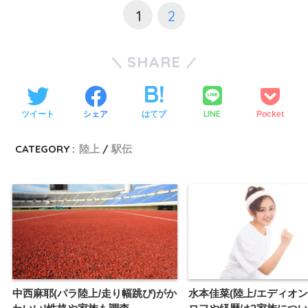
1
2
SHARE
LINE
ツイート
シェア
はてブ
Pocket
CATEGORY :
陸上
駅伝
中西麻耶(パラ陸上/走り幅跳び)がか
水本佳菜(陸上/エディオン)