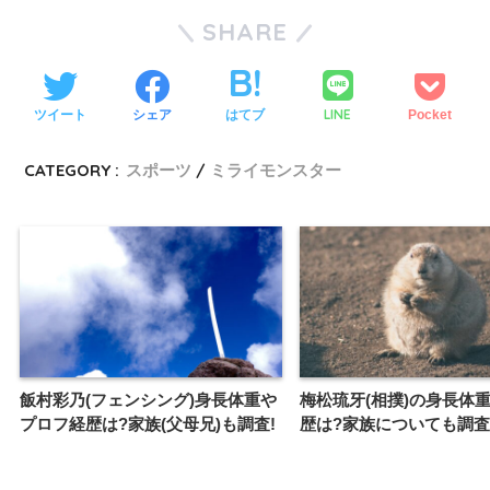
SHARE
LINE
ツイート
シェア
はてブ
Pocket
CATEGORY :
スポーツ
ミライモンスター
飯村彩乃(フェンシング)身長体重や
梅松琉牙(相撲)の身長体重
プロフ経歴は?家族(父母兄)も調査!
歴は?家族についても調査