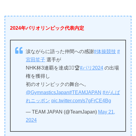
2024年パリオリンピック代表内定
涙ながらに語った仲間への感謝
#体操競技
#
宮田笙子
選手が
NHK杯3連覇を達成🤸‍♀️🏆
#パリ2024
の出場
権を獲得し
初のオリンピックの舞台へ。
@GymnasticsJapan
#TEAMJAPAN
#がんば
れニッポン
pic.twitter.com/s7gFrCE4Bg
— TEAM JAPAN (@TeamJapan)
May 21,
2024