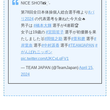
NICE SHOT📸ˎˊ˗
第78回全日本体操個人総合選手権より
#パ
リ2024
の代表選考を兼ねた今大会🔥
男子は
#橋本大輝
選手が4連覇🏆
女子は19歳の
#宮田笙子
選手が初優勝を果
たしました🥇
#岡慎之助
選手
#萱和磨
選手
#
岸里奈
選手
#中村遥香
選手
#TEAMJAPAN
#
がんばれニッポン
pic.twitter.com/tJKCxLqFV1
— TEAM JAPAN (@TeamJapan)
April 15,
2024