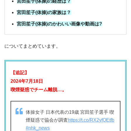
宮田笙子(体操)の経歴は？
宮田笙子(体操)の家族は？
宮田笙子(体操)のかわいい画像や動画は?
についてまとめています。
【追記】
2024年7月18日
喫煙疑惑でチーム離脱…。
体操女子 日本代表の19歳 宮田笙子選手 喫
煙疑惑で協会が調査
https://t.co/RX2yfQEtfb
#nhk_news