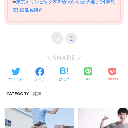
➾
東京オリンピック2020かわいい女子選手(日本代
表)!画像も紹介
1
2
SHARE
LINE
ツイート
シェア
はてブ
Pocket
CATEGORY :
体操