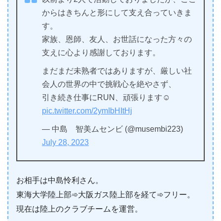
からはきちんと形にして支え合っていきま
す。
家族、恩師、友人、お世話になった方々の
支えに心より感謝しております。
まだまだ未熟者ではありますが、厳しい社
会人の世界の中で挑戦心を絶やさず、
引き続き仕事にRUN、頑張ります☺︎
pic.twitter.com/2ymIbHItHj
— 中島 智美ムセンビ (@musembi223)
July 28, 2023
お相手は中島怜利さん。
東海大学陸上部➾大阪ガス陸上部を経て➾フリー。
現在は陸上のクラブチームを運営。