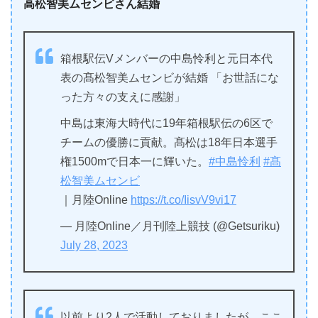
高松智美ムセンビさん結婚
箱根駅伝Vメンバーの中島怜利と元日本代
表の髙松智美ムセンビが結婚 「お世話にな
った方々の支えに感謝」
中島は東海大時代に19年箱根駅伝の6区で
チームの優勝に貢献。髙松は18年日本選手
権1500mで日本一に輝いた。
#中島怜利
#髙
松智美ムセンビ
｜月陸Online
https://t.co/IisvV9vi17
— 月陸Online／月刊陸上競技 (@Getsuriku)
July 28, 2023
以前より2人で活動しておりましたが、ここ