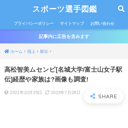
スポーツ選手図鑑
プライバシーポリシー
サイトマップ
お問い合わせ
記事内に広告を含みます
ホーム
陸上
駅伝
高松智美ムセンビ[名城大学/富士山女子駅
伝]経歴や家族は?画像も調査!
2021年10月29日
2023年7月28日