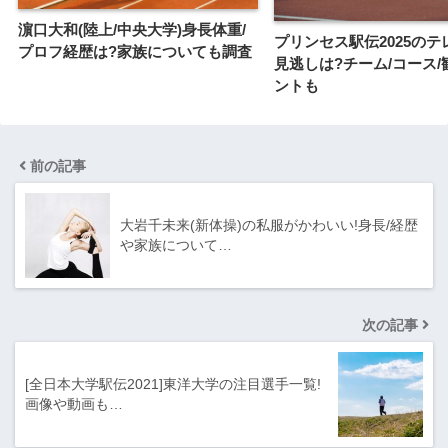
濵口大和(陸上/中央大学)身長体重/
プリンセス駅伝2025のテ
プロフ経歴は?家族についても調査
見逃しは?チーム/コース/
ントも
前の記事
大岩千未来(新体操)の私服がかわいい!身長/経歴
や家族について…
次の記事
[全日本大学駅伝2021]東洋大学の注目選手一覧!
画像や動画も…