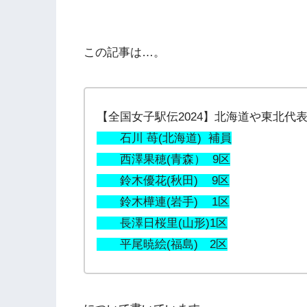
この記事は…。
【全国女子駅伝2024】北海道や東北代
石川 苺(北海道) 補員
西澤果穂(青森） 9区
鈴木優花(秋田) 9区
鈴木樺連(岩手) 1区
長澤日桜里(山形)1区
平尾暁絵(福島) 2区