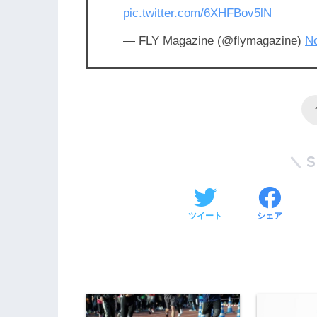
pic.twitter.com/6XHFBov5lN
— FLY Magazine (@flymagazine)
N
ツイート
シェア