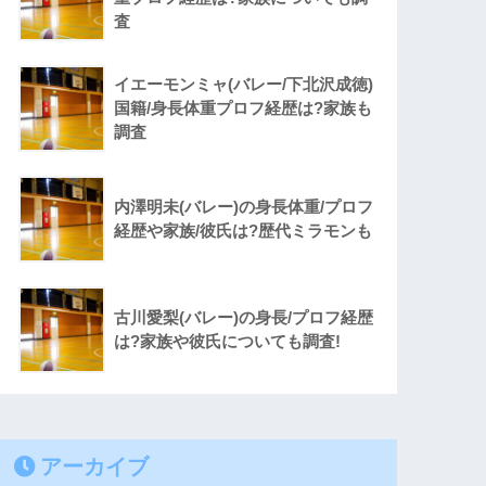
査
イエーモンミャ(バレー/下北沢成徳)
国籍/身長体重プロフ経歴は?家族も
調査
内澤明未(バレー)の身長体重/プロフ
経歴や家族/彼氏は?歴代ミラモンも
古川愛梨(バレー)の身長/プロフ経歴
は?家族や彼氏についても調査!
アーカイブ