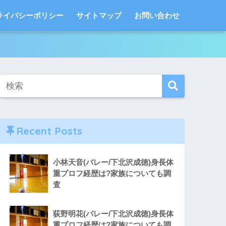
ライバシーポリシー
サイトマップ
お問い合わせ
Recent Posts
小林天音(バレー/下北沢成徳)身長体
重プロフ経歴は?家族についても調
査
荻野明花(バレー/下北沢成徳)身長体
重プロフ経歴は?家族についても調