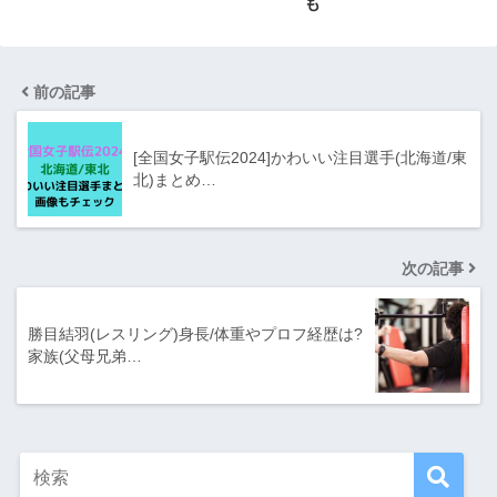
も
前の記事
[全国女子駅伝2024]かわいい注目選手(北海道/東
北)まとめ…
次の記事
勝目結羽(レスリング)身長/体重やプロフ経歴は?
家族(父母兄弟…