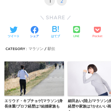
1
2
SHARE
LINE
ツイート
シェア
はてブ
Pocket
CATEGORY :
マラソン
駅伝
エリウド・キプチョゲ(マラソン)身
細田あい(陸上/マラソン)
長体重/プロフ経歴は?結婚家族も
経歴や家族は?かわいい