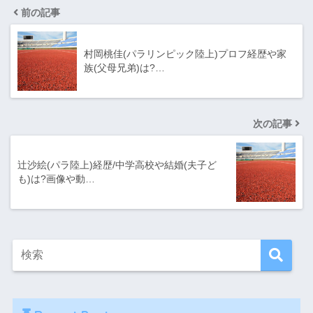
前の記事
村岡桃佳(パラリンピック陸上)プロフ経歴や家
族(父母兄弟)は?…
次の記事
辻沙絵(パラ陸上)経歴/中学高校や結婚(夫子ど
も)は?画像や動…