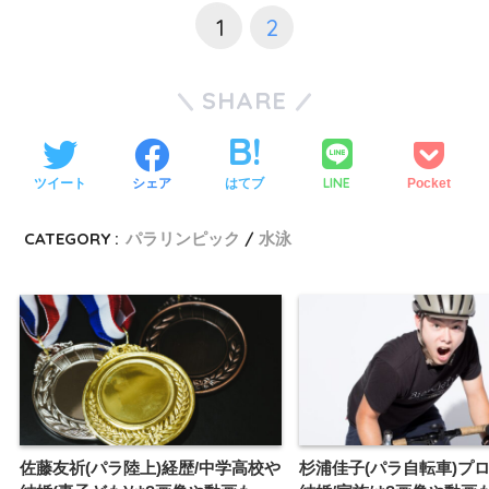
1
2
SHARE
LINE
ツイート
シェア
はてブ
Pocket
CATEGORY :
パラリンピック
水泳
佐藤友祈(パラ陸上)経歴/中学高校や
杉浦佳子(パラ自転車)プ