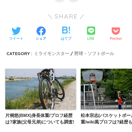
SHARE
LINE
ツイート
シェア
はてブ
Pocket
CATEGORY :
ミライモンスター
野球・ソフトボール
片桐悠(BMX)身長体重/プロフ経歴
松本宗志(バスケットボー
は?家族(父母兄弟)についても調査!
重/wiki風プロフは?経歴