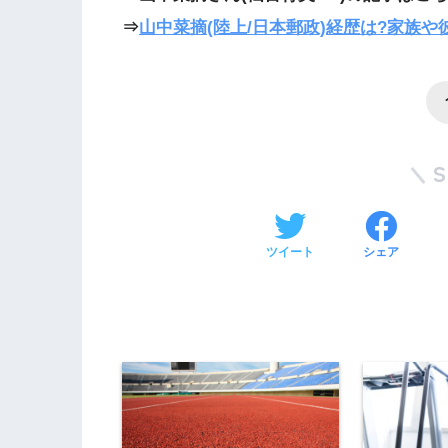
⇒
山中菜摘(陸上/
日本郵政)経歴は?家族や
ツイート
シェア