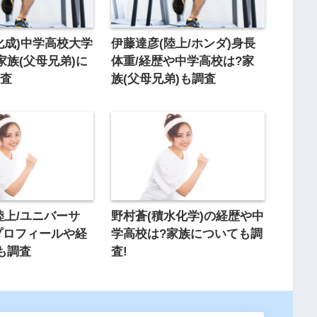
化成)中学高校大学
伊藤達彦(陸上/ホンダ)身長
家族(父母兄弟)に
体重/経歴や中学高校は?家
調査
族(父母兄弟)も調査
陸上/ユニバーサ
野村蒼(積水化学)の経歴や中
風プロフィールや経
学高校は?家族についても調
も調査
査!