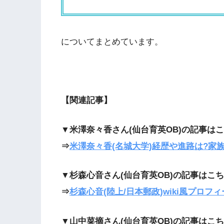
についてまとめています。
【関連記事】
▼米澤奈々香さん(仙台育英OB)の記事は
⇒
米澤奈々香(名城大学)経歴や進路は?家
▼杉森心音さん(仙台育英OB)の記事はこ
⇒
杉森心音(陸上/日本郵政)wiki風プロフ
▼山中菜摘さん(仙台育英OB)の記事はこ