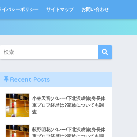
ライバシーポリシー
サイトマップ
お問い合わせ
Recent Posts
小林天音(バレー/下北沢成徳)身長体
重プロフ経歴は?家族についても調
査
荻野明花(バレー/下北沢成徳)身長体
重プロフ経歴は?家族についても調