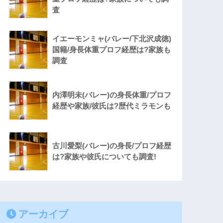
査
イエーモンミャ(バレー/下北沢成徳)
国籍/身長体重プロフ経歴は?家族も
調査
内澤明未(バレー)の身長体重/プロフ
経歴や家族/彼氏は?歴代ミラモンも
古川愛梨(バレー)の身長/プロフ経歴
は?家族や彼氏についても調査!
アーカイブ