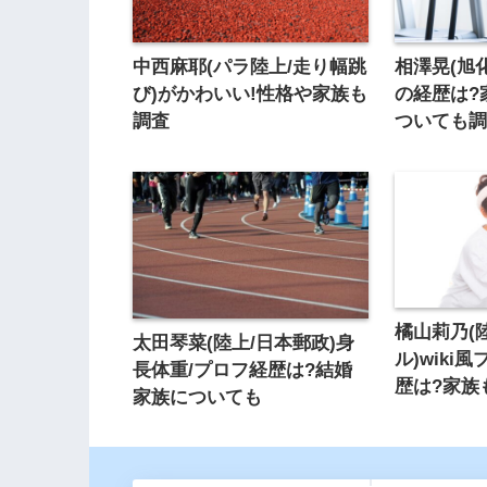
中西麻耶(パラ陸上/走り幅跳
相澤晃(旭
び)がかわいい!性格や家族も
の経歴は?
調査
ついても
橘山莉乃(
太田琴菜(陸上/日本郵政)身
ル)wiki
長体重/プロフ経歴は?結婚
歴は?家族
家族についても