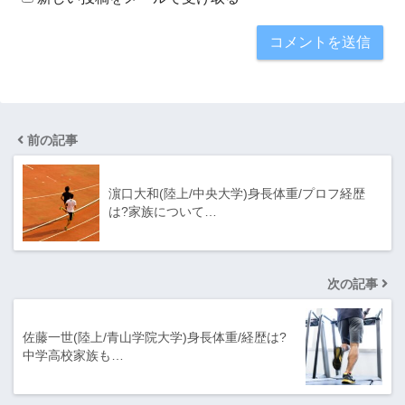
前の記事
濵口大和(陸上/中央大学)身長体重/プロフ経歴
は?家族について…
次の記事
佐藤一世(陸上/青山学院大学)身長体重/経歴は?
中学高校家族も…