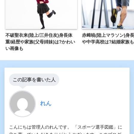
不破聖衣来(陸上/三井住友)身長体
赤﨑暁(陸上マラソン)身長
重/経歴や家族(父母姉妹)は?かわい
や中学高校は?結婚家族
い画像も
この記事を書いた人
れん
こんにちは管理人のれんです。 「スポーツ選手図鑑」に