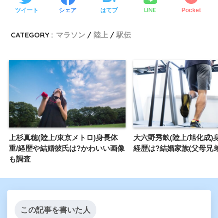
LINE
ツイート
シェア
はてブ
Pocket
CATEGORY :
マラソン
陸上
駅伝
上杉真穂(陸上/東京メトロ)身長体
大六野秀畝(陸上/旭化成)
重/経歴や結婚彼氏は?かわいい画像
経歴は?結婚家族(父母兄弟
も調査
この記事を書いた人