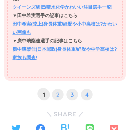
クイーンズ駅伝/積水化学かわいい注目選手一覧!
▼田中希実選手の記事はこちら
田中希実(陸上)身長体重/経歴や小中高校は?かわい
い画像も
▼廣中璃梨佳選手の記事はこちら
廣中璃梨佳(日本郵政)身長体重/経歴や中学高校は?
家族も調査!
1
2
3
4
SHARE