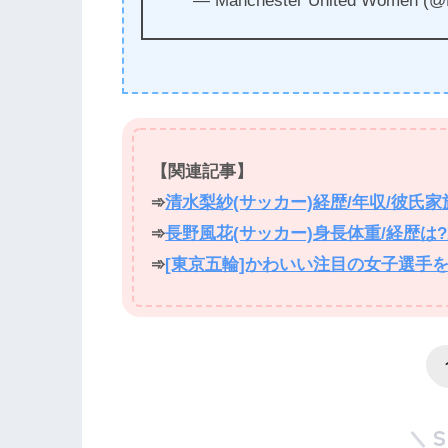
— Manchester United Women 
【関連記事】
➾
清水梨紗(サッカー)経歴/年収/彼氏
➾
長野風花(サッカー)身長体重/経歴は
➾
[東京五輪]かわいい注目の女子選手