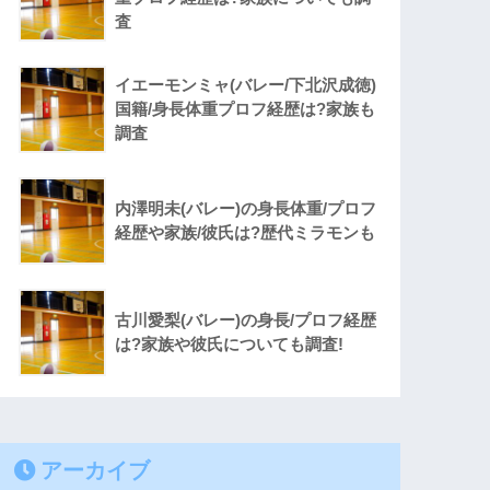
査
イエーモンミャ(バレー/下北沢成徳)
国籍/身長体重プロフ経歴は?家族も
調査
内澤明未(バレー)の身長体重/プロフ
経歴や家族/彼氏は?歴代ミラモンも
古川愛梨(バレー)の身長/プロフ経歴
は?家族や彼氏についても調査!
アーカイブ