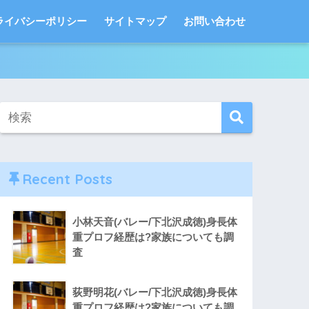
ライバシーポリシー
サイトマップ
お問い合わせ
Recent Posts
小林天音(バレー/下北沢成徳)身長体
重プロフ経歴は?家族についても調
査
荻野明花(バレー/下北沢成徳)身長体
重プロフ経歴は?家族についても調