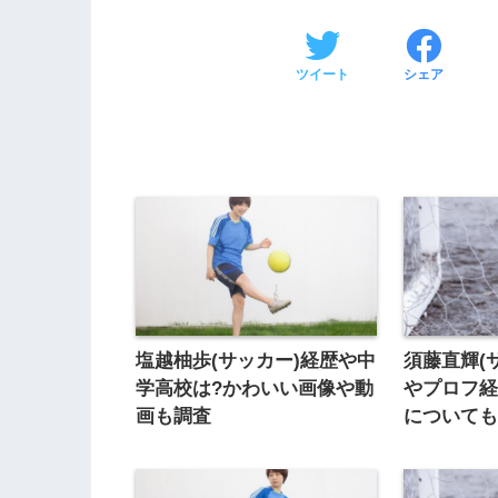
ツイート
シェア
塩越柚歩(サッカー)経歴や中
須藤直輝(
学高校は?かわいい画像や動
やプロフ経
画も調査
についても