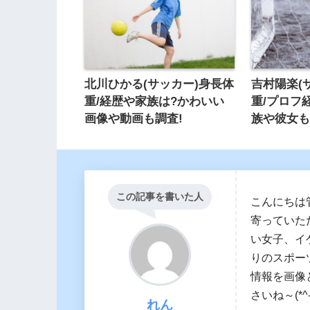
北川ひかる(サッカー)身長体
吉村陽楽(
重/経歴や家族は?かわいい
重/プロフ
画像や動画も調査!
族や彼女も
この記事を書いた人
こんにちは
寄っていた
い女子、イ
りのスポー
情報を画像
さいね～(*^-
れん