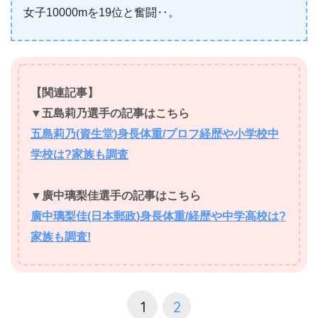
女子10000mを19位と奮闘‥。
【関連記事】
▼
五島莉乃
選手の記事はこちら
五島莉乃(資生堂)身長体重/プロフ経歴や小学校中
学校は?家族も調査
▼廣中璃梨佳選手の記事はこちら
廣中璃梨佳(日本郵政)身長体重/経歴や中学高校は?
家族も調査!
1
2