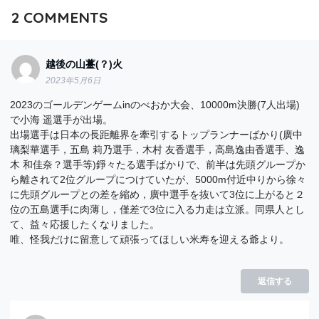
2
COMMENTS
越後の山薹(？)火
2023年5月6日
2023のゴールデンゲームinのべおか大会、10000m決勝(7人出場)
で小海 遥選手が出場。
出場選手は日本の長距離界を牽引するトップランナーばかり(廣中
璃梨華選手，五島 莉乃選手，木村 友香選手，高島逸由香選手、逸
木 和佳奈？選手等)錚々たる選手ばかりで、前半は先頭グループか
ら離されて2位グループにつけていたが、5000m付近中りから徐々
に先頭グループとの差を縮め，廣中選手を抜いて3位に上がると２
位の五島選手に肉薄し，僅差で3位に入る力走は立派。同県人とし
て、益々応援したくなりました。
唯、怪我だけに留意して頑張ってほしい米寿を迎える爺より。
返信する