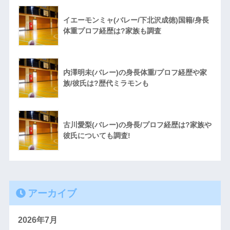
イエーモンミャ(バレー/下北沢成徳)国籍/身長
体重プロフ経歴は?家族も調査
内澤明未(バレー)の身長体重/プロフ経歴や家
族/彼氏は?歴代ミラモンも
古川愛梨(バレー)の身長/プロフ経歴は?家族や
彼氏についても調査!
アーカイブ
2026年7月