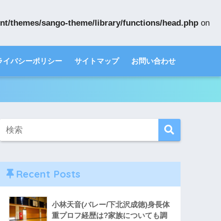
nt/themes/sango-theme/library/functions/head.php
on
ライバシーポリシー
サイトマップ
お問い合わせ
Recent Posts
小林天音(バレー/下北沢成徳)身長体
重プロフ経歴は?家族についても調