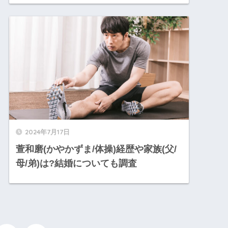
2024年7月17日
萱和磨(かやかずま/体操)経歴や家族(父/
母/弟)は?結婚についても調査