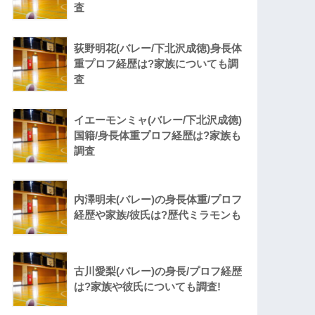
査
荻野明花(バレー/下北沢成徳)身長体
重プロフ経歴は?家族についても調
査
イエーモンミャ(バレー/下北沢成徳)
国籍/身長体重プロフ経歴は?家族も
調査
内澤明未(バレー)の身長体重/プロフ
経歴や家族/彼氏は?歴代ミラモンも
古川愛梨(バレー)の身長/プロフ経歴
は?家族や彼氏についても調査!