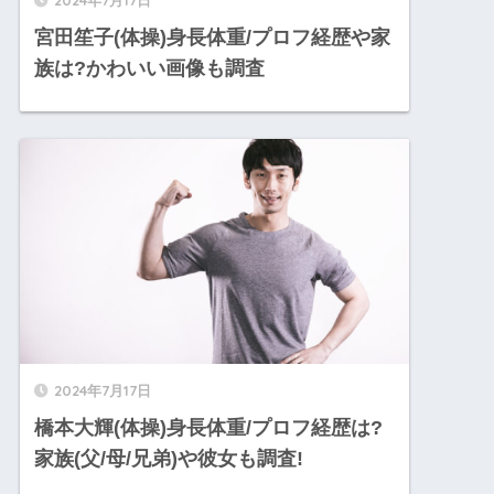
2024年7月17日
宮田笙子(体操)身長体重/プロフ経歴や家
族は?かわいい画像も調査
2024年7月17日
橋本大輝(体操)身長体重/プロフ経歴は?
家族(父/母/兄弟)や彼女も調査!