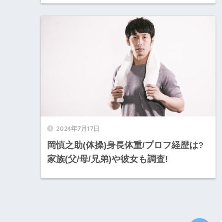
2024年7月17日
岡慎之助(体操)身長体重/プロフ経歴は?
家族(父/母/兄弟)や彼女も調査!