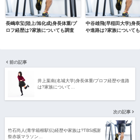
長嶋幸宝(陸上/旭化成)身長体重/プ
中谷雄飛(早稲田大学)身長
ロフ経歴は?家族についても調査
や進路は?家族について
前の記事
井上葉南(名城大学)身長体重/プロフ経歴や進路
は?家族について…
次の記事
竹石尚人(青学箱根駅伝)経歴や家族は?TBS感謝
祭赤坂マラソン…