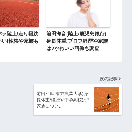
パラ陸上/走り幅跳
前田海音(陸上/鹿児島銀行)
いい!性格や家族も
身長体重/プロフ経歴や家族
は?かわいい画像も調査!
次の記事
前田和摩(東京農業大学)身
長体重/経歴や中学高校は?
家族につい…