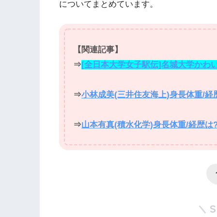
についてまとめています。
【関連記事】
⇒
[全日本大学女子駅伝]名城大学かわ
⇒
小林成美(三井住友海上)身長体重/
⇒
山本有真(積水化学)身長体重/経歴は