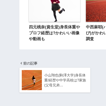
四元桃奈(資生堂)身長体重や
中西麻耶(
プロフ経歴は?かわいい画像
び)がかわ
や動画も
調査
前の記事
小山翔也(駒澤大学)身長体
重/経歴や中学高校は?家族
(父母兄弟…