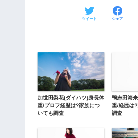
ツイート
シェア
加世田梨花(ダイハツ)身長体
鴨志田海来
重/プロフ経歴は?家族につ
重/経歴は
いても調査
調査