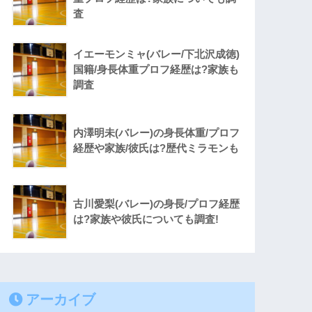
査
イエーモンミャ(バレー/下北沢成徳)
国籍/身長体重プロフ経歴は?家族も
調査
内澤明未(バレー)の身長体重/プロフ
経歴や家族/彼氏は?歴代ミラモンも
古川愛梨(バレー)の身長/プロフ経歴
は?家族や彼氏についても調査!
アーカイブ