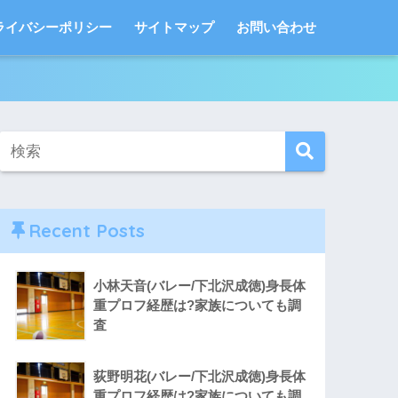
ライバシーポリシー
サイトマップ
お問い合わせ
Recent Posts
小林天音(バレー/下北沢成徳)身長体
重プロフ経歴は?家族についても調
査
荻野明花(バレー/下北沢成徳)身長体
重プロフ経歴は?家族についても調