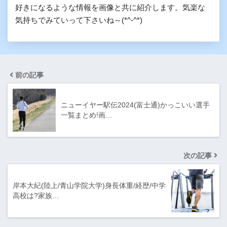
好きになるような情報を画像と共に紹介します。気楽な
気持ちでみていって下さいね～(*^-^*)
前の記事
ニューイヤー駅伝2024(富士通)かっこいい選手
一覧まとめ!画…
次の記事
岸本大紀(陸上/青山学院大学)身長体重/経歴/中学
高校は?家族…