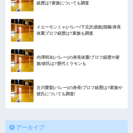
経歴は?家族についても調査
イエーモンミャ(バレー/下北沢成徳)国籍/身長
体重プロフ経歴は?家族も調査
内澤明未(バレー)の身長体重/プロフ経歴や家
族/彼氏は?歴代ミラモンも
古川愛梨(バレー)の身長/プロフ経歴は?家族や
彼氏についても調査!
アーカイブ