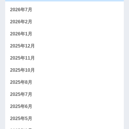
2026年7月
2026年2月
2026年1月
2025年12月
2025年11月
2025年10月
2025年8月
2025年7月
2025年6月
2025年5月