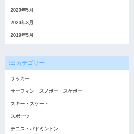
2020年5月
2020年3月
2019年5月
カテゴリー
サッカー
サーフィン・スノボー・スケボー
スキー・スケート
スポーツ
テニス・バドミントン