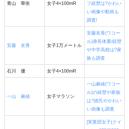
青山 華依
女子4×100mR
フ経歴は?かわい
い画像や動画も
調査!
安藤友香(ワコー
ル)身長体重/経歴
安藤 友香
女子1万メートル
や中学高校は?家
族も調査
石川 優
女子4×100mR
一山麻緒(ワコー
ル)の経歴や家族
一山 麻緒
女子マラソン
は?彼氏やかわい
い画像も調査
[実業団女子(クイ