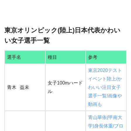
東京オリンピック(陸上)日本代表かわい
い女子選手一覧
選手名
種目
参考
東京2020テスト
イベント陸上/か
女子100mハード
青木 益未
わいい注目女子
ル
選手一覧!画像や
動画も
青山華依(甲南大
学)身長体重/プロ