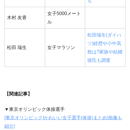
も
女子5000メート
木村 友香
ル
松田瑞生(ダイハ
ツ)経歴や小中高
松田 瑞生
女子マラソン
校は?家族や結婚
彼氏も調査
【関連記事】
▼東京オリンピック体操選手
[東京オリンピック]かわいい女子選手(体操)まとめ!画像も
紹介!