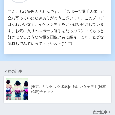
こんにちは管理人のれんです。 「スポーツ選手図鑑」に
立ち寄っていただきありがとうございます。このブログ
はかわいい女子、イケメン男子をいっぱい紹介していま
す。お気に入りのスポーツ選手をたっぷり知ってもっと
好きになるような情報を画像と共に紹介します。気楽な
気持ちでみていって下さいね～(*^-^*)
前の記事
[東京オリンピック水泳]かわいい女子選手(日本
代表)チェック!…
次の記事