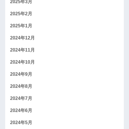
2025年3月
2025年2月
2025年1月
2024年12月
2024年11月
2024年10月
2024年9月
2024年8月
2024年7月
2024年6月
2024年5月