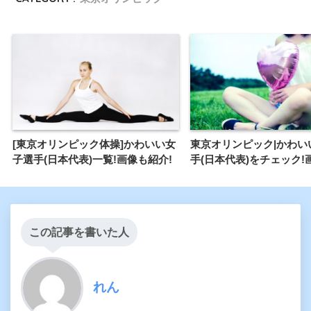
[東京オリンピック体操]かわいい女
東京オリンピック|かわい
子選手(日本代表)一覧!画像も紹介!
手(日本代表)をチェック!
この記事を書いた人
れん