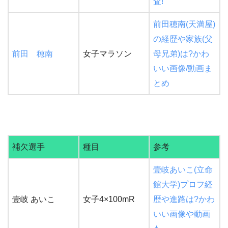
査!
前田穂南(天満屋)
の経歴や家族(父
前田 穂南
女子マラソン
母兄弟)は?かわ
いい画像/動画ま
とめ
補欠選手
種目
参考
壹岐あいこ(立命
館大学)プロフ経
壹岐 あいこ
女子4×100mR
歴や進路は?かわ
いい画像や動画