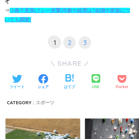
ぞ
⇒
小島千恵美(クレー射撃)年齢や経歴は?結婚や家族につ
いても調査!
1
2
3
SHARE
LINE
ツイート
シェア
はてブ
Pocket
CATEGORY :
スポーツ