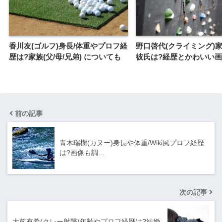
香川友(ゴルフ)身長/体重やプロフ経
野口啓代(クライミング)家
歴は?家族(父/母/兄弟) についても
彼氏は?経歴とかわいい
前の記事
青木瑞樹(カヌー)身長や体重/Wiki風プロフ経歴
は?画像も調…
次の記事
大前有希(クレー射撃)年齢やプロフ経歴は?結婚