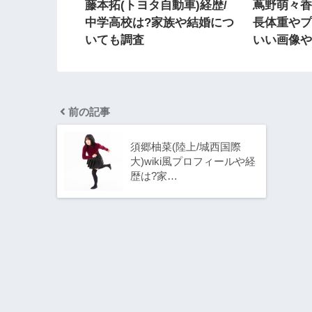
藤本拓(トヨタ自動車)経歴/
蔦野萌々香
中学高校は?家族や結婚につ
長体重やプ
いても調査
いい画像
前の記事
須郷柚菜(陸上/城西国際
大)wiki風プロフィールや経
歴は?家…