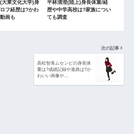
(大東文化大学)身
平林清澄(陸上)身長体重/経
ロフ経歴は?かわ
歴や中学高校は?家族につい
や動画も
ても調査
次の記事
高松智美ムセンビの身長体
重は?成績記録や進路は?か
わいい画像や…