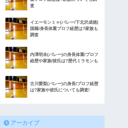
査
イエーモンミャ(バレー/下北沢成徳)
国籍/身長体重プロフ経歴は?家族も
調査
内澤明未(バレー)の身長体重/プロフ
経歴や家族/彼氏は?歴代ミラモンも
古川愛梨(バレー)の身長/プロフ経歴
は?家族や彼氏についても調査!
アーカイブ