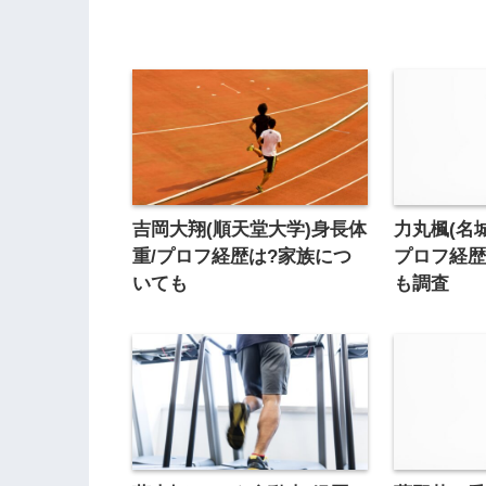
吉岡大翔(順天堂大学)身長体
力丸楓(名
重/プロフ経歴は?家族につ
プロフ経歴
いても
も調査