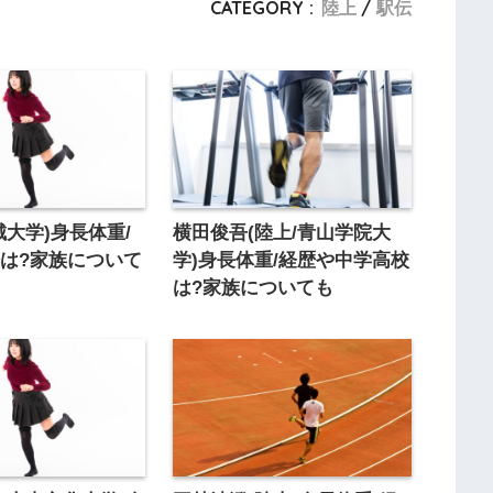
CATEGORY :
陸上
駅伝
城大学)身長体重/
横田俊吾(陸上/青山学院大
は?家族について
学)身長体重/経歴や中学高校
は?家族についても