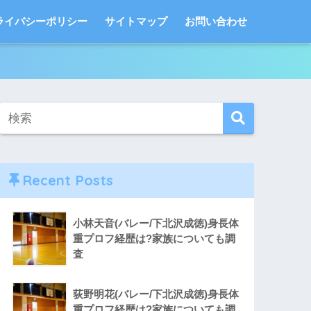
ライバシーポリシー
サイトマップ
お問い合わせ
Recent Posts
小林天音(バレー/下北沢成徳)身長体
重プロフ経歴は?家族についても調
査
荻野明花(バレー/下北沢成徳)身長体
重プロフ経歴は?家族についても調