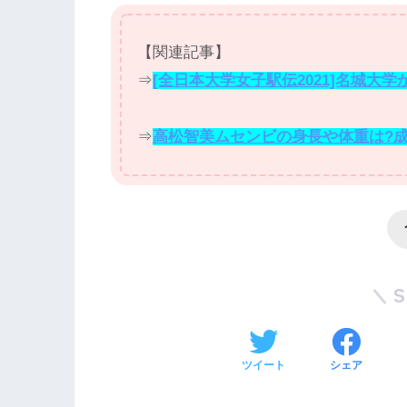
【関連記事】
⇒
[全日本大学女子駅伝2021]名城大
⇒
高松智美ムセンビの身長や体重は?
ツイート
シェア