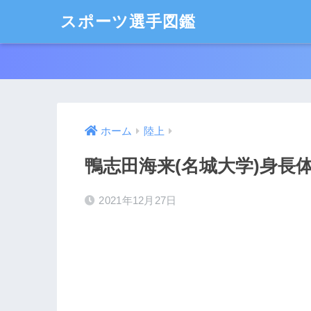
スポーツ選手図鑑
ホーム
陸上
鴨志田海来(名城大学)身長
2021年12月27日