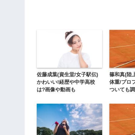
佐藤成葉(資生堂/女子駅伝)
篠和真(陸
かわいい!経歴や中学高校
体重/プロ
は?画像や動画も
ついても