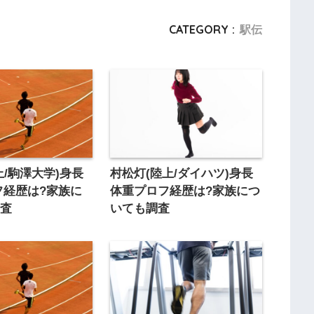
CATEGORY :
駅伝
上/駒澤大学)身長
村松灯(陸上/ダイハツ)身長
フ経歴は?家族に
体重プロフ経歴は?家族につ
調査
いても調査