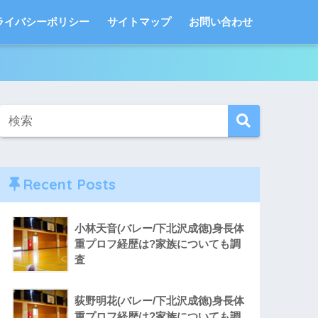
ライバシーポリシー
サイトマップ
お問い合わせ
Recent Posts
小林天音(バレー/下北沢成徳)身長体
重プロフ経歴は?家族についても調
査
荻野明花(バレー/下北沢成徳)身長体
重プロフ経歴は?家族についても調