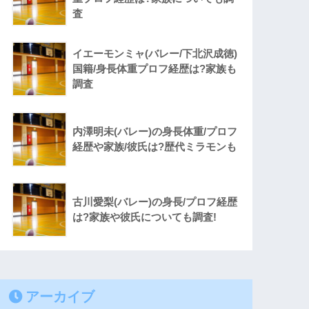
査
イエーモンミャ(バレー/下北沢成徳)
国籍/身長体重プロフ経歴は?家族も
調査
内澤明未(バレー)の身長体重/プロフ
経歴や家族/彼氏は?歴代ミラモンも
古川愛梨(バレー)の身長/プロフ経歴
は?家族や彼氏についても調査!
アーカイブ