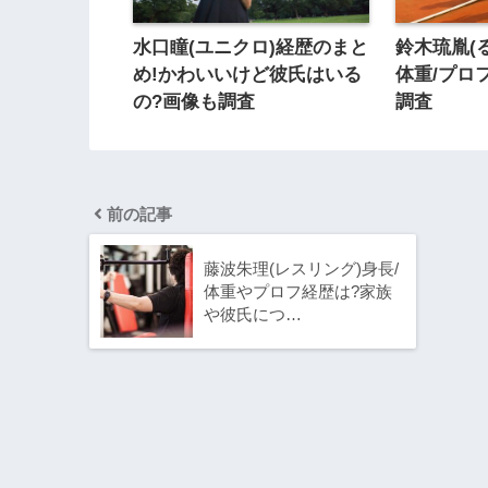
水口瞳(ユニクロ)経歴のまと
鈴木琉胤(
め!かわいいけど彼氏はいる
体重/プロ
の?画像も調査
調査
前の記事
藤波朱理(レスリング)身長/
体重やプロフ経歴は?家族
や彼氏につ…