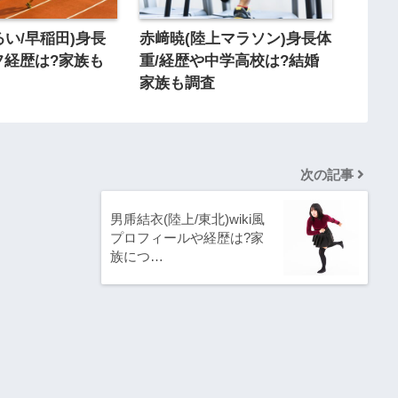
るい/早稲田)身長
赤﨑暁(陸上マラソン)身長体
フ経歴は?家族も
重/経歴や中学高校は?結婚
家族も調査
次の記事
男乕結衣(陸上/東北)wiki風
プロフィールや経歴は?家
族につ…