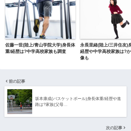
佐藤一世(陸上/青山学院大学)身長体
永長里緒(陸上/三井住友)
重/経歴は?中学高校家族も調査
経歴や中学高校家族は?
像も
前の記事
坂本康成(バスケットボール)身長体重/経歴や進
路は?家族(父母…
次の記事