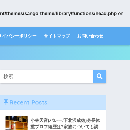
nt/themes/sango-theme/library/functions/head.php
on
ライバシーポリシー
サイトマップ
お問い合わせ
Recent Posts
小林天音(バレー/下北沢成徳)身長体
重プロフ経歴は?家族についても調