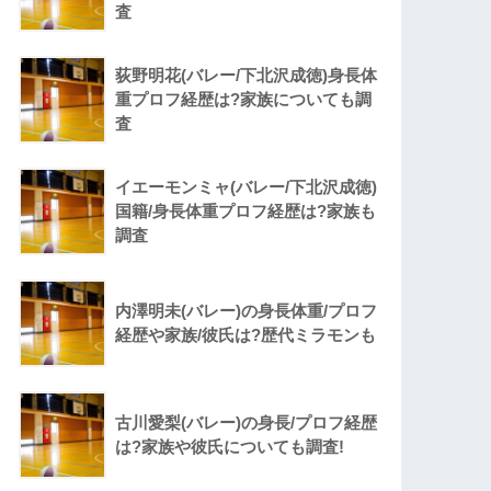
査
荻野明花(バレー/下北沢成徳)身長体
重プロフ経歴は?家族についても調
査
イエーモンミャ(バレー/下北沢成徳)
国籍/身長体重プロフ経歴は?家族も
調査
内澤明未(バレー)の身長体重/プロフ
経歴や家族/彼氏は?歴代ミラモンも
古川愛梨(バレー)の身長/プロフ経歴
は?家族や彼氏についても調査!