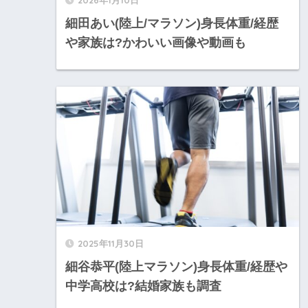
2026年1月10日
細田あい(陸上/マラソン)身長体重/経歴
や家族は?かわいい画像や動画も
2025年11月30日
細谷恭平(陸上マラソン)身長体重/経歴や
中学高校は?結婚家族も調査