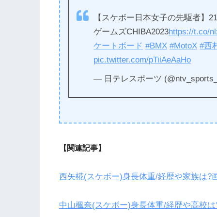
【スケボー日本女子の先駆者】2
ゲームズCHIBA2023
https://t.co
ケートボード
#BMX
#MotoX
#西
pic.twitter.com/pTiiAeAaHo
— 日テレスポーツ (@ntv_sports_
【関連記事】
西矢椛(スケボー)身長体重/経歴や家族は?
中山楓奈(スケボー)身長体重/経歴や高校は