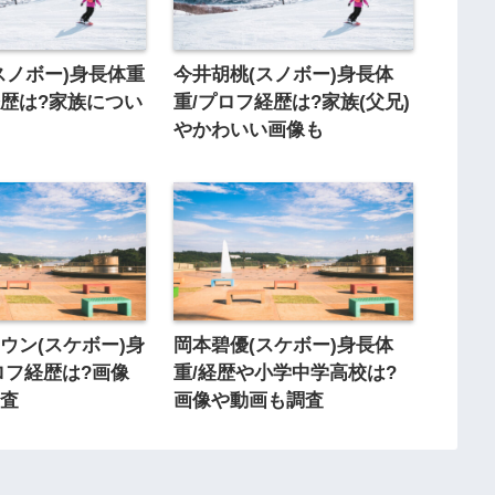
スノボー)身長体重
今井胡桃(スノボー)身長体
歴は?家族につい
重/プロフ経歴は?家族(父兄)
やかわいい画像も
ウン(スケボー)身
岡本碧優(スケボー)身長体
ロフ経歴は?画像
重/経歴や小学中学高校は?
調査
画像や動画も調査