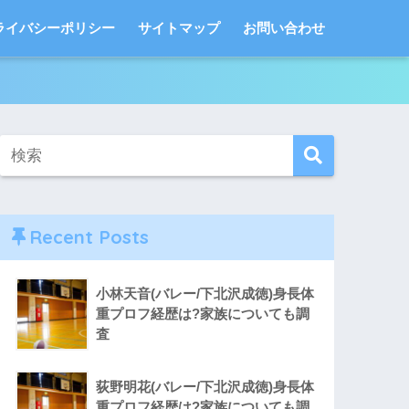
ライバシーポリシー
サイトマップ
お問い合わせ
Recent Posts
小林天音(バレー/下北沢成徳)身長体
重プロフ経歴は?家族についても調
査
荻野明花(バレー/下北沢成徳)身長体
重プロフ経歴は?家族についても調