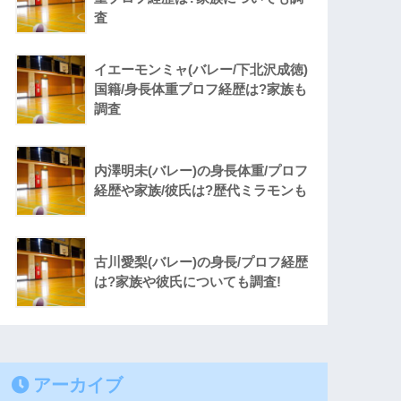
査
イエーモンミャ(バレー/下北沢成徳)
国籍/身長体重プロフ経歴は?家族も
調査
内澤明未(バレー)の身長体重/プロフ
経歴や家族/彼氏は?歴代ミラモンも
古川愛梨(バレー)の身長/プロフ経歴
は?家族や彼氏についても調査!
アーカイブ