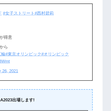
ド
#女子ストリート
#西村碧莉
が得意
から
五輪
#東京オリンピック
#オリンピック
kBWmt
y 26, 2021
A2023出場します!